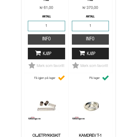
PRIS
PRIS
kr 61,00
kr 370,00
ANTALL
ANTALL
INFO
INFO
KJØP
KJØP
Merk som favoritt
Merk som favoritt
Få igjen på lager
På lager
OLJETRYKKSKIT
KAMDREV T-1