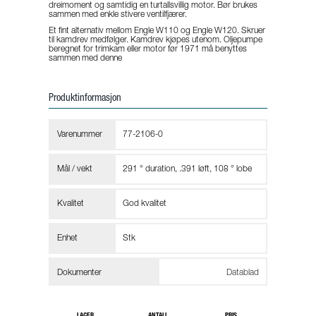
dreimoment og samtidig en turtallsvillig motor. Bør brukes
sammen med enkle stivere ventilfjærer.
Et fint alternativ mellom Engle W110 og Engle W120. Skruer
til kamdrev medfølger. Kamdrev kjøpes utenom. Oljepumpe
beregnet for trimkam eller motor før 1971 må benyttes
sammen med denne
Produktinformasjon
Varenummer
77-2106-0
Mål / vekt
291 ° duration, .391 løft, 108 ° lobe
Kvalitet
God kvalitet
Enhet
Stk
Dokumenter
Datablad