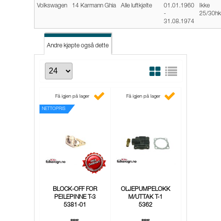
Volkswagen
14 Karmann Ghia
Alle luftkjølte
01.01.1960
Ikke
-
25/30hk
31.08.1974
Andre kjøpte også dette
Andre kjøpte også dette
Få igjen på lager
Få igjen på lager
NETTOPRIS
BLOCK-OFF FOR
OLJEPUMPELOKK
PEILEPINNE T-3
M/UTTAK T-1
5381-01
5362