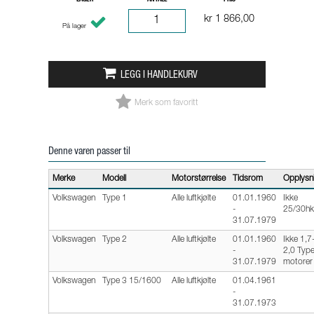
LAGER
ANTALL
PRIS
kr 1 866,00
På lager
LEGG I HANDLEKURV
Merk som favoritt
Denne varen passer til
Merke
Modell
Motorstørrelse
Tidsrom
Opplysn
Volkswagen
Type 1
Alle luftkjølte
01.01.1960
Ikke
-
25/30hk
31.07.1979
Volkswagen
Type 2
Alle luftkjølte
01.01.1960
Ikke 1,7
-
2,0 Typ
31.07.1979
motorer
Volkswagen
Type 3 15/1600
Alle luftkjølte
01.04.1961
-
31.07.1973