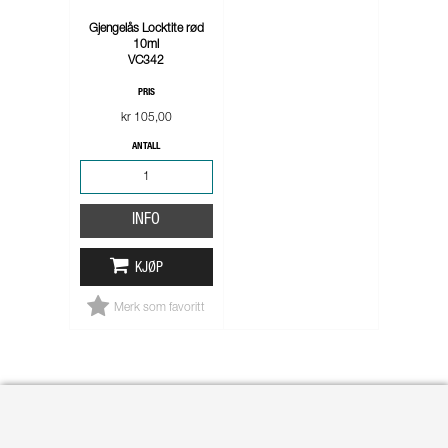
Gjengelås Locktite rød
10ml
VC342
PRIS
kr 105,00
ANTALL
INFO
KJØP
Merk som favoritt