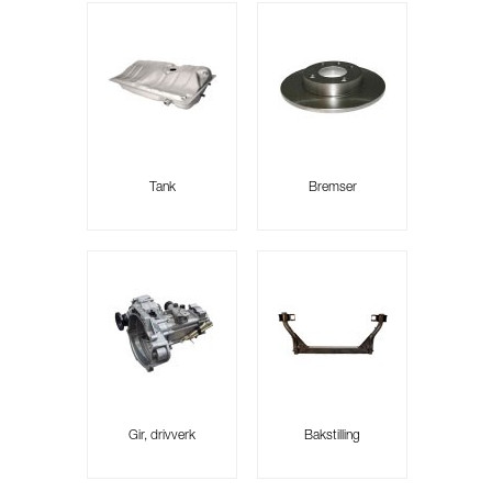
Tank
Bremser
Gir, drivverk
Bakstilling