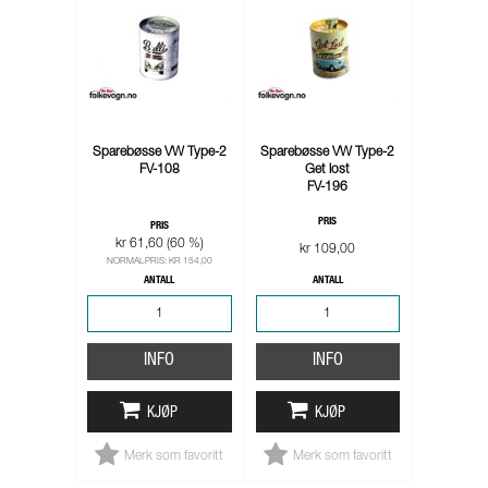
Sparebøsse VW Type-2
Sparebøsse VW Type-2
FV-108
Get lost
FV-196
PRIS
PRIS
kr 61,60 (60 %)
kr 109,00
NORMALPRIS: KR 154,00
ANTALL
ANTALL
INFO
INFO
KJØP
KJØP
Merk som favoritt
Merk som favoritt