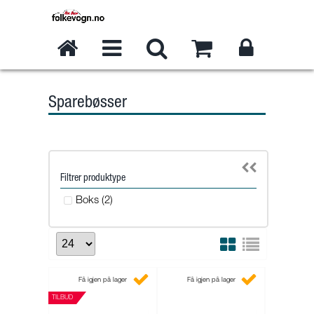
Sparebøsser
Filtrer produktype
Boks (2)
Få igjen på lager
Få igjen på lager
TILBUD