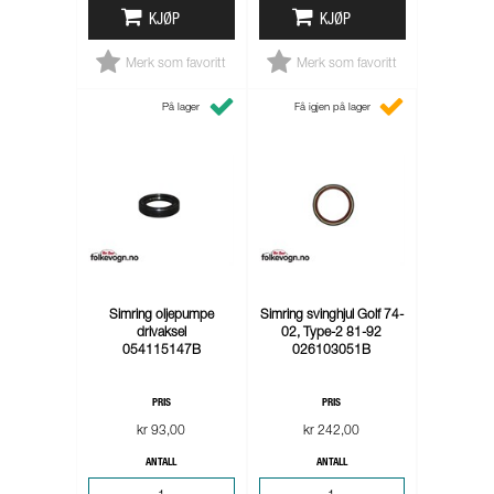
KJØP
KJØP
Merk som favoritt
Merk som favoritt
På lager
Få igjen på lager
Simring oljepumpe
Simring svinghjul Golf 74-
drivaksel
02, Type-2 81-92
054115147B
026103051B
PRIS
PRIS
kr 93,00
kr 242,00
ANTALL
ANTALL