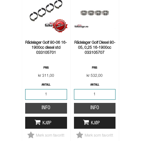
Rådelager Golf 80-06 16-
Rådelager Golf Diesel 80-
1900cc diesel std
05, 0,25 16-1900cc
033105701
033105707
PRIS
PRIS
kr 311,00
kr 532,00
ANTALL
ANTALL
INFO
INFO
KJØP
KJØP
Merk som favoritt
Merk som favoritt