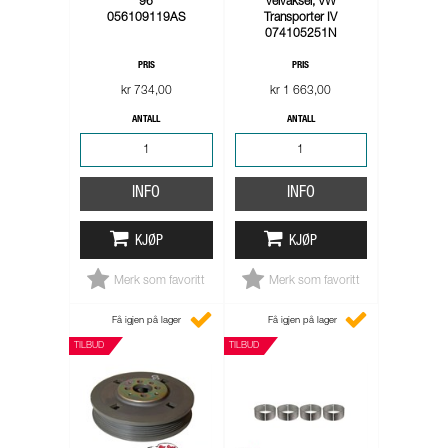
96
veivaksel, VW
056109119AS
Transporter IV
074105251N
PRIS
PRIS
kr 734,00
kr 1 663,00
ANTALL
ANTALL
INFO
INFO
KJØP
KJØP
Merk som favoritt
Merk som favoritt
Få igjen på lager
Få igjen på lager
TILBUD
TILBUD