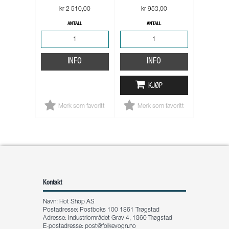
kr 2 510,00
kr 953,00
ANTALL
ANTALL
INFO
INFO
KJØP
Merk som favoritt
Merk som favoritt
Kontakt
Navn: Hot Shop AS
Postadresse: Postboks 100 1861 Trøgstad
Adresse: Industriområdet Grav 4, 1860 Trøgstad
E-postadresse:
post@folkevogn.no