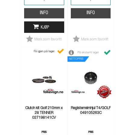
INFO
INFO
KJØP
Merk som favoritt
Merk som favoritt
Få igjen på lager
På eksternt lager
NETTOPRIS
Clutch kit Golf 210mm x
Registerreimhjul T4/GOLF
28 TENNER
049105263C
027198141CV
PRIS
PRIS