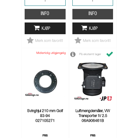
INFO
INFO
KJØP
KJØP
Merk som favoritt
Merk som favoritt
Midlertidig utilgjengelig
På eksternt lager
Svinghjul 210 mm Golf
Luftmengdemåler, VW
83-94
Transporter IV 2.5
027105271
06A906461B
PRIS
PRIS