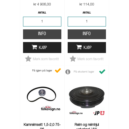
kr 4 906,00
kr 114,00
ANTALL
ANTALL
INFO
INFO
KJØP
KJØP
Merk som favoritt
Merk som favoritt
Få igjen på lager
På eksternt lager
Kamreimsett 1,5-2,0 75-
Reim og reimhjul