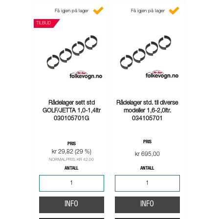
Få igjen på lager
Få igjen på lager
TILBUD
Rådelager sett std
Rådelager std. til diverse
GOLF/JETTA 1,0-1,4ltr
modeller 1,6-2,0ltr.
030105701G
034105701
PRIS
PRIS
kr 29,82 (29 %)
kr 695,00
NORMALPRIS: KR 42,00
ANTALL
ANTALL
INFO
INFO