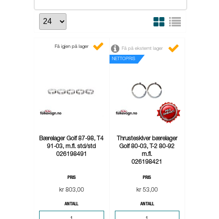
Få igjen på lager
Få på eksternt lager
NETTOPRIS
Bærelager Golf 87-98, T4
Thrusteskiver bærelager
91-03, m.fl. std/std
Golf 80-03, T-2 80-92
026198491
m.fl.
026198421
PRIS
PRIS
kr 803,00
kr 53,00
ANTALL
ANTALL