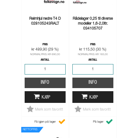
Reimhjul nedre T4 D
Rådelager 0,25 til diverse
028105243RALT
modeller 1,6-2,0ltr.
034105707
PRIS
PRIS
kr 489,90 (29 %)
kr 115,50 (30 %)
NORMALPRIS: KR 690,00
NORMALPRIS: KR 165,00
ANTALL
ANTALL
INFO
INFO
KJØP
KJØP
Merk som favoritt
Merk som favoritt
Få igjen på lager
På lager
NETTOPRIS