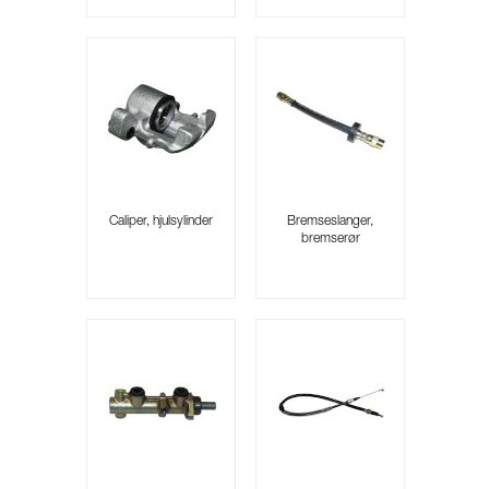
Caliper, hjulsylinder
Bremseslanger,
bremserør