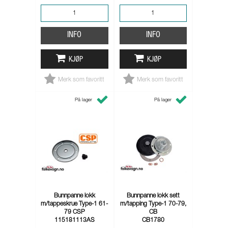
INFO
INFO
KJØP
KJØP
Merk som favoritt
Merk som favoritt
På lager
På lager
Bunnpanne lokk
Bunnpanne lokk sett
m/tappeskrue Type-1 61-
m/tapping Type-1 70-79,
79 CSP
CB
115181113AS
CB1780