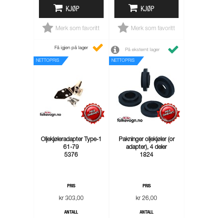
KJØP
KJØP
Merk som favoritt
Merk som favoritt
Få igjen på lager
På eksternt lager
NETTOPRIS
NETTOPRIS
Oljekjøleradapter Type-1
Pakninger oljekjøler (or
61-79
adapter), 4 deler
5376
1824
PRIS
PRIS
kr 303,00
kr 26,00
ANTALL
ANTALL