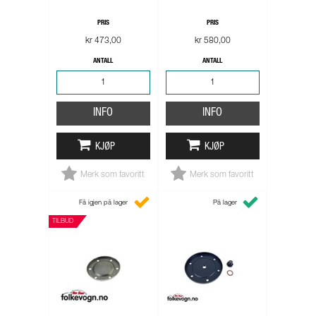
PRIS
PRIS
kr 473,00
kr 580,00
ANTALL
ANTALL
INFO
INFO
KJØP
KJØP
Merk som favoritt
Merk som favoritt
Få igjen på lager
På lager
TILBUD