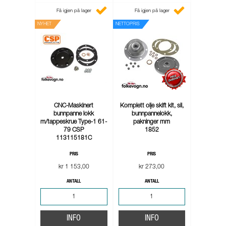
Få igjen på lager
Få igjen på lager
NYHET
NETTOPRIS
CNC-Maskinert
Komplett olje skift kit, sil,
bunnpanne lokk
bunnpannelokk,
m/tappeskrue Type-1 61-
pakninger mm
79 CSP
1852
113115181C
PRIS
PRIS
kr 1 153,00
kr 273,00
ANTALL
ANTALL
INFO
INFO