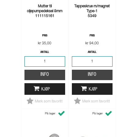
Mutter til
Tappeskrue m/magnet
oljepumpedeksel 8mm
Type-1
111115161
5349
PRIS
PRIS
kr 35,00
kr 94,00
ANTALL
ANTALL
INFO
INFO
KJØP
KJØP
Merk som favoritt
Merk som favoritt
På lager
På lager