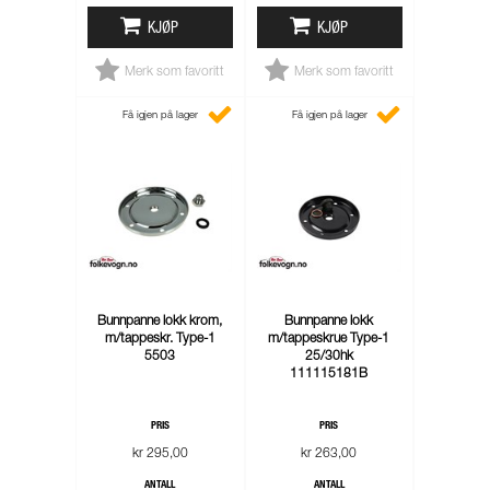
KJØP
KJØP
Merk som favoritt
Merk som favoritt
Få igjen på lager
Få igjen på lager
Bunnpanne lokk krom,
Bunnpanne lokk
m/tappeskr. Type-1
m/tappeskrue Type-1
5503
25/30hk
111115181B
PRIS
PRIS
kr 295,00
kr 263,00
ANTALL
ANTALL