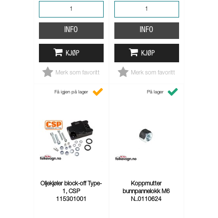
INFO
INFO
KJØP
KJØP
Merk som favoritt
Merk som favoritt
Få igjen på lager
På lager
Oljekjøler block-off Type-
Koppmutter
1, CSP
bunnpannelokk M6
115301001
N..0110624