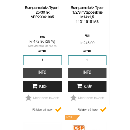
Bunnpanne lokk Type-1
Bunnpanne lokk Type-
25/30 hk
1/2/3 m/tappeskrue
VRP29041805
M14x1,5
113115181AS
PRIS
PRIS
kr 472,86 (29 %)
kr 246,00
NORMALPRIS: KR 666,00
ANTALL
ANTALL
INFO
INFO
KJØP
KJØP
Merk som favoritt
Merk som favoritt
Få igjen på lager
Få igjen på lager
NYHET