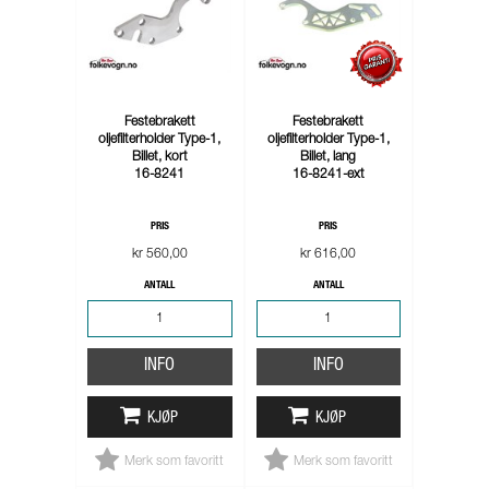
Festebrakett
Festebrakett
oljefilterholder Type-1,
oljefilterholder Type-1,
Billet, kort
Billet, lang
16-8241
16-8241-ext
PRIS
PRIS
kr 560,00
kr 616,00
ANTALL
ANTALL
INFO
INFO
KJØP
KJØP
Merk som favoritt
Merk som favoritt