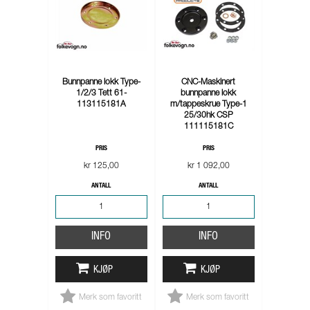
Bunnpanne lokk Type-
CNC-Maskinert
1/2/3 Tett 61-
bunnpanne lokk
113115181A
m/tappeskrue Type-1
25/30hk CSP
111115181C
PRIS
PRIS
kr 125,00
kr 1 092,00
ANTALL
ANTALL
INFO
INFO
KJØP
KJØP
Merk som favoritt
Merk som favoritt