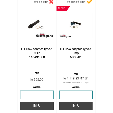
Ikke på lager
Få igjen på lager
TILBUD
Full Flow adapter Type-1
Full Flow adapter Type-1
CSP
Empi
115431008
5350-01
PRIS
PRIS
kr 1 118,83 (47 %)
kr 588,00
NORMALPRIS: KR 2 111,00
ANTALL
ANTALL
INFO
INFO