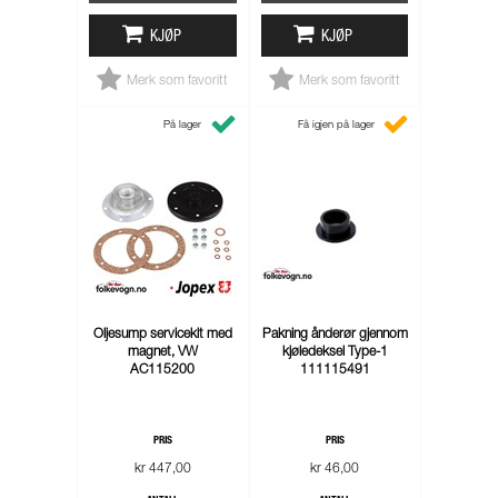
KJØP
KJØP
Merk som favoritt
Merk som favoritt
På lager
Få igjen på lager
Oljesump servicekit med
Pakning ånderør gjennom
magnet, VW
kjøledeksel Type-1
AC115200
111115491
PRIS
PRIS
kr 447,00
kr 46,00