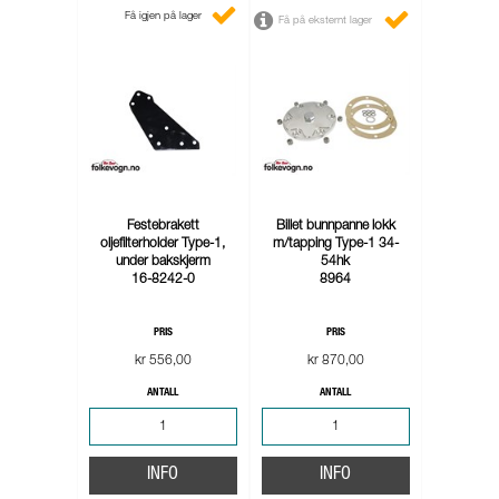
Få igjen på lager
Få på eksternt lager
Festebrakett
Billet bunnpanne lokk
oljefilterholder Type-1,
m/tapping Type-1 34-
under bakskjerm
54hk
16-8242-0
8964
PRIS
PRIS
kr 556,00
kr 870,00
ANTALL
ANTALL
INFO
INFO