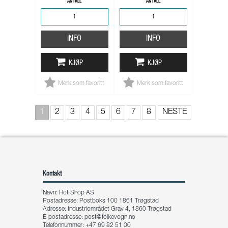
ANTALL
ANTALL
INFO
INFO
KJØP
KJØP
Merk som favoritt
Merk som favoritt
1
2
3
4
5
6
7
8
NESTE
Kontakt
Navn: Hot Shop AS
Postadresse: Postboks 100 1861 Trøgstad
Adresse: Industriområdet Grav 4, 1860 Trøgstad
E-postadresse:
post@folkevogn.no
Telefonnummer: +47 69 82 51 00