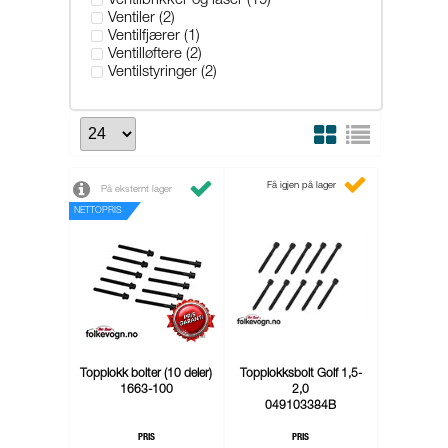
Ventilbrikker og låser (19)
Ventiler (2)
Ventilfjærer (1)
Ventilløftere (2)
Ventilstyringer (2)
Få igjen på lager
På eksternt lager
NETTOPRIS
Topplokk bolter (10 deler)
Topplokksbolt Golf 1,5-
1663-100
2,0
049103384B
PRIS
PRIS