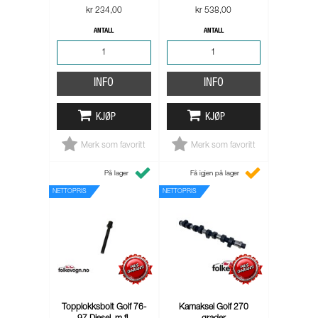
kr 234,00
kr 538,00
ANTALL
ANTALL
INFO
INFO
KJØP
KJØP
Merk som favoritt
Merk som favoritt
På lager
Få igjen på lager
NETTOPRIS
NETTOPRIS
Topplokksbolt Golf 76-
Kamaksel Golf 270