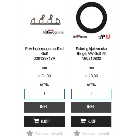
Pakning innsugsmanifold
Pakning kjølevæske
Golf
flange, VW Golf I/II
036129717A
N90316802
PRIS
PRIS
kr 91,00
kr 10,00
ANTALL
ANTALL
INFO
INFO
KJØP
KJØP
Merk som favoritt
Merk som favoritt