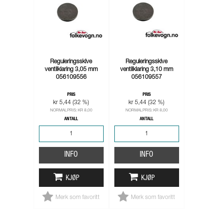
Reguleringsskive
Reguleringsskive
ventilklaring 3,05 mm
ventilklaring 3,10 mm
056109556
056109557
PRIS
PRIS
kr 5,44 (32 %)
kr 5,44 (32 %)
NORMALPRIS: KR 8,00
NORMALPRIS: KR 8,00
ANTALL
ANTALL
INFO
INFO
KJØP
KJØP
Merk som favoritt
Merk som favoritt