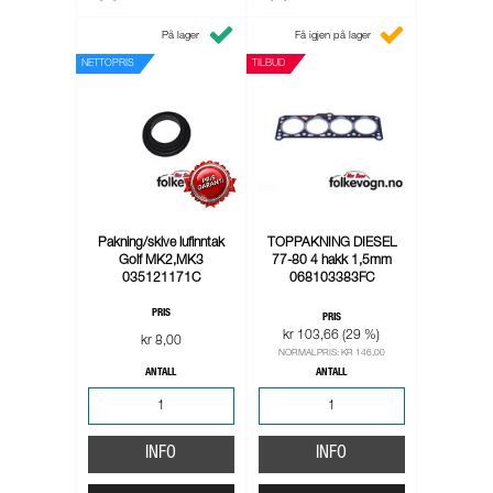
På lager
Få igjen på lager
NETTOPRIS
TILBUD
Pakning/skive lufinntak
TOPPAKNING DIESEL
Golf MK2,MK3
77-80 4 hakk 1,5mm
035121171C
068103383FC
PRIS
PRIS
kr 103,66 (29 %)
kr 8,00
NORMALPRIS: KR 146,00
ANTALL
ANTALL
INFO
INFO