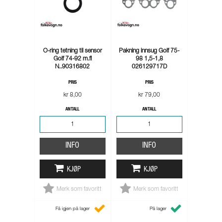
O-ring tetning til sensor
Pakning innsug Golf 75-
Golf 74-92 m.fl
98 1,5-1,8
N..90316802
026129717D
PRIS
PRIS
kr 8,00
kr 79,00
ANTALL
ANTALL
INFO
INFO
KJØP
KJØP
Merk som favoritt
Merk som favoritt
Få igjen på lager
På lager