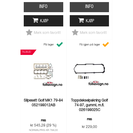
INFO
INFO
KJØP
KJØP
Merk som favoritt
Merk som favoritt
På lager
Få igjen på lager
TILBUD
Slipesett Golf MK1 79-84
Toppdekselpakning Golf
052198012AB
74-97, gummi, m.fl.
026198025C
PRIS
PRIS
kr 545,28 (29 %)
kr 229,00
NORMALPRIS: KR 768,00