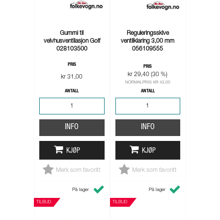
Gummi til
Reguleringsskive
veivhusventilasjon Golf
ventilklaring 3,00 mm
028103500
056109555
PRIS
PRIS
kr 29,40 (30 %)
kr 31,00
NORMALPRIS: KR 42,00
ANTALL
ANTALL
INFO
INFO
KJØP
KJØP
Merk som favoritt
Merk som favoritt
På lager
På lager
TILBUD
TILBUD