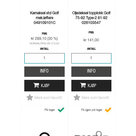
Kamaksel std Golf
Oljedeksel topplokk Golf
mek.løftere
75-92 Type-2 81-92
049109101C
026103547
PRIS
PRIS
kr 289,10 (30 %)
kr 141,00
NORMALPRIS: KR 413,00
ANTALL
ANTALL
INFO
INFO
KJØP
KJØP
Merk som favoritt
Merk som favoritt
På lager
Få igjen på lager