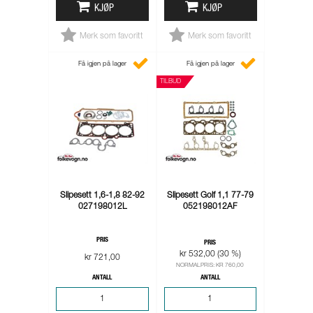
KJØP
KJØP
Merk som favoritt
Merk som favoritt
Få igjen på lager
Få igjen på lager
TILBUD
Slipesett 1,6-1,8 82-92
Slipesett Golf 1,1 77-79
027198012L
052198012AF
PRIS
PRIS
kr 532,00 (30 %)
kr 721,00
NORMALPRIS: KR 760,00
ANTALL
ANTALL