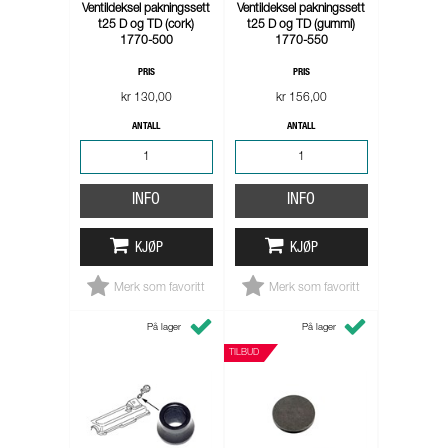
Ventildeksel pakningssett
Ventildeksel pakningssett
t25 D og TD (cork)
t25 D og TD (gummi)
1770-500
1770-550
PRIS
PRIS
kr 130,00
kr 156,00
ANTALL
ANTALL
INFO
INFO
KJØP
KJØP
Merk som favoritt
Merk som favoritt
På lager
På lager
TILBUD