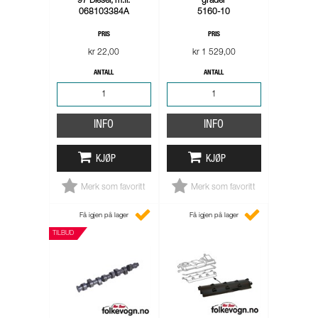
97 Diesel, m.fl.
grader
068103384A
5160-10
PRIS
PRIS
kr 22,00
kr 1 529,00
ANTALL
ANTALL
INFO
INFO
KJØP
KJØP
Merk som favoritt
Merk som favoritt
Få igjen på lager
Få igjen på lager
TILBUD