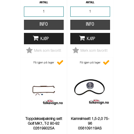
ANTALL
ANTALL
INFO
INFO
KJØP
KJØP
Merk som favoritt
Merk som favoritt
Få igjen på lager
Få igjen på lager
Toppdekselpakning sett
Kamreimsett 1,5-2,0 75-
Golf MK1, T-2 80-92
96
026198025A
056109119AS