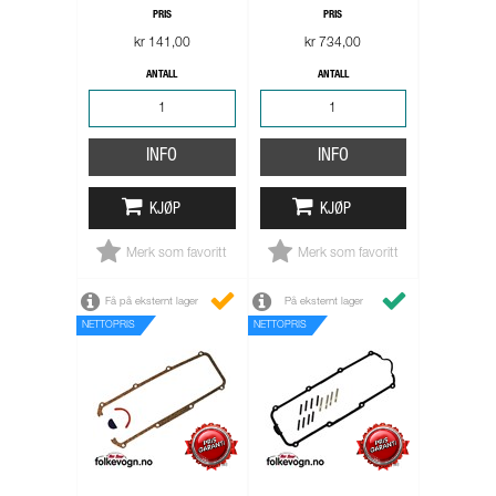
PRIS
PRIS
kr 141,00
kr 734,00
ANTALL
ANTALL
INFO
INFO
KJØP
KJØP
Merk som favoritt
Merk som favoritt
Få på eksternt lager
På eksternt lager
NETTOPRIS
NETTOPRIS