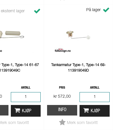
På lager
 eksternt lager
 Type-1, Type-14 61-67
Tankarmatur Type-1, Type-14 68-
113919049C
113919049D
ANTALL
PRIS
ANTALL
00
kr 572,00
INFO
KJØP
KJØP
Merk som favoritt
Merk som favoritt