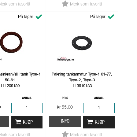
Merk som favoritt
Merk som favoritt
På lager
På lager
inkranl/sil i tank Type-1
Pakning tankarmatur Type-1 61-77,
50-61
Type-2, Type-3
111209139
113919133
ANTALL
PRIS
ANTALL
0
kr 55,00
INFO
KJØP
KJØP
Merk som favoritt
Merk som favoritt