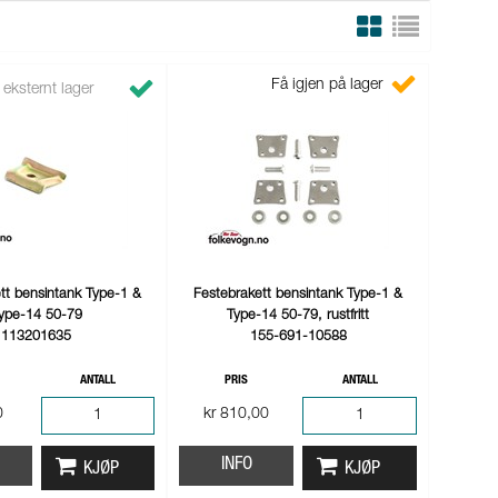
Få igjen på lager
 eksternt lager
tt bensintank Type-1 &
Festebrakett bensintank Type-1 &
ype-14 50-79
Type-14 50-79, rustfritt
113201635
155-691-10588
ANTALL
PRIS
ANTALL
0
kr 810,00
INFO
KJØP
KJØP