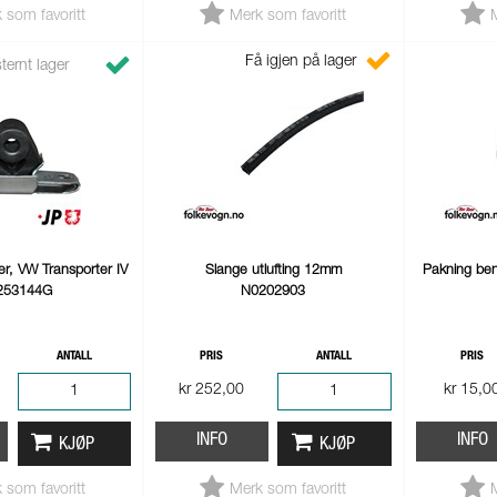
 som favoritt
Merk som favoritt
Få igjen på lager
ternt lager
r, VW Transporter IV
Slange utlufting 12mm
Pakning bens
253144G
N0202903
ANTALL
PRIS
ANTALL
PRIS
kr 252,00
kr 15,0
INFO
INFO
KJØP
KJØP
 som favoritt
Merk som favoritt