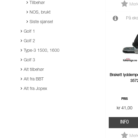
Tilbehør
Merk
NOS, brukt
På eks
Siste sjanse!
Golf 1
Golf 2
Type-3 1500, 1600
Golf 3
Alt tilbehør
Brakett lyddempe
Alt fra BBT
357
Alt fra Jopex
PRIS
kr 41,00
INFO
Merk