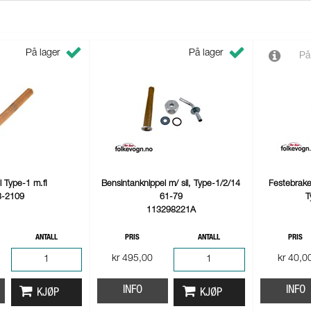
På lager
På lager
På
l Type-1 m.fl
Bensintanknippel m/ sil, Type-1/2/14
Festebrake
8-2109
61-79
T
113298221A
ANTALL
PRIS
ANTALL
PRIS
kr 495,00
kr 40,0
INFO
INFO
KJØP
KJØP