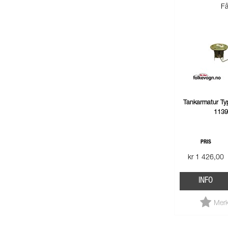
Få
Tankarmatur Ty
113
PRIS
kr 1 426,00
INFO
Merk