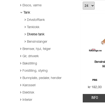
Eksos, varme
Tank
Drivstofftank
Tanklokk
Diverse tank
Bensinslanger
Bremser, hjul, felger
Gir, drivverk
Bensinsi
Bakstilling
9
Forstilling, styring
Bunnplate, pedaler, hendler
PRIS
Karosseri
kr 182,00
Elektrisk
INFO
Interiør