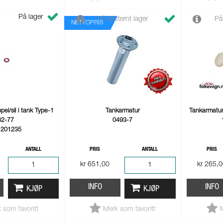
På lager
På eksternt lager
På
NETTOPRIS
pel/sil i tank Type-1
Tankarmatur
Tankarmatur
62-77
0493-7
1201235
ANTALL
PRIS
ANTALL
PRIS
kr 651,00
kr 265,
INFO
INFO
KJØP
KJØP
 som favoritt
Merk som favoritt