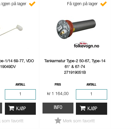
 igjen på lager
Få igjen på lager
pe-1/14 68-77, VDO
Tankarmatur Type-2 50-67, Type-14
919049DV
61' & 67-74
271919051B
ANTALL
PRIS
ANTALL
kr 1 164,00
INFO
KJØP
KJØP
 som favoritt
Merk som favoritt