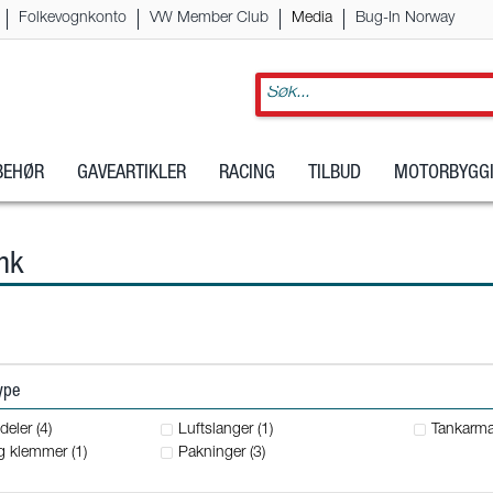
Folkevognkonto
VW Member Club
Media
Bug-In Norway
LBEHØR
GAVEARTIKLER
RACING
TILBUD
MOTORBYGGI
nk
type
eler (4)
Luftslanger (1)
Tankarmat
g klemmer (1)
Pakninger (3)