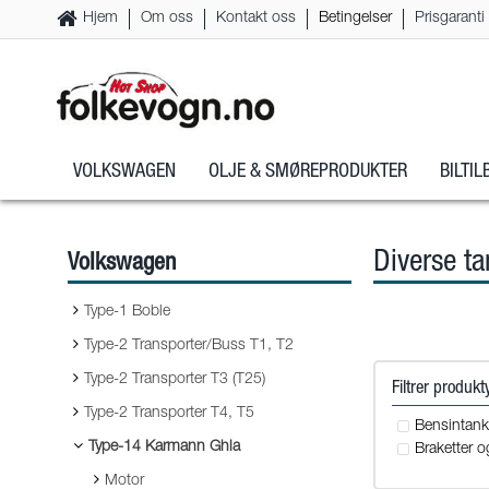
Hjem
Om oss
Kontakt oss
Betingelser
Prisgaranti
VOLKSWAGEN
OLJE & SMØREPRODUKTER
BILTI
Diverse ta
Volkswagen
Type-1 Boble
Type-2 Transporter/Buss T1, T2
Type-2 Transporter T3 (T25)
Filtrer produk
Type-2 Transporter T4, T5
Bensintankd
Type-14 Karmann Ghia
Braketter o
Motor