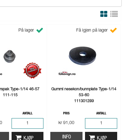
På lager
Få igjen på lager
irspak Type-1/14 46-57
Gummi nesekon/bunnplate Type-1/14
111-115
53-60
111301289
ANTALL
PRIS
ANTALL
00
kr 91,00
INFO
KJØP
KJØP