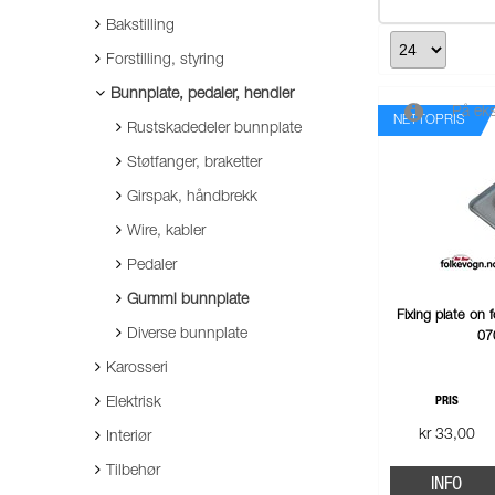
Bakstilling
Forstilling, styring
Bunnplate, pedaler, hendler
På eks
NETTOPRIS
Rustskadedeler bunnplate
Støtfanger, braketter
Girspak, håndbrekk
Wire, kabler
Pedaler
Gummi bunnplate
Fixing plate on 
Diverse bunnplate
07
Karosseri
Elektrisk
PRIS
kr 33,00
Interiør
Tilbehør
INFO