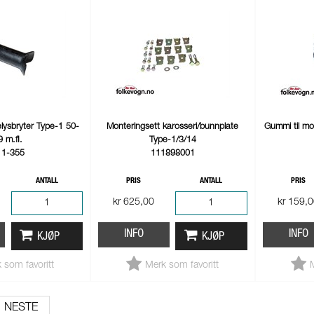
lysbryter Type-1 50-
Monteringsett karosseri/bunnplate
Gummi til mo
9 m.fl.
Type-1/3/14
11-355
111898001
ANTALL
PRIS
ANTALL
PRIS
kr 625,00
kr 159,
INFO
INFO
KJØP
KJØP
 som favoritt
Merk som favoritt
NESTE