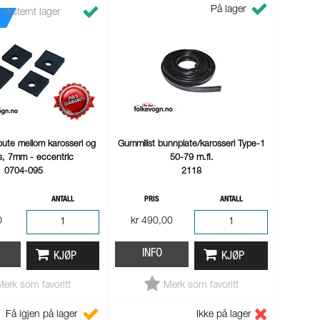
På lager
 eksternt lager
ute mellom karosseri og
Gummilist bunnplate/karosseri Type-1
s, 7mm - eccentric
50-79 m.fl.
0704-095
2118
ANTALL
PRIS
ANTALL
0
kr 490,00
INFO
KJØP
KJØP
Merk som favoritt
Merk som favoritt
Få igjen på lager
Ikke på lager