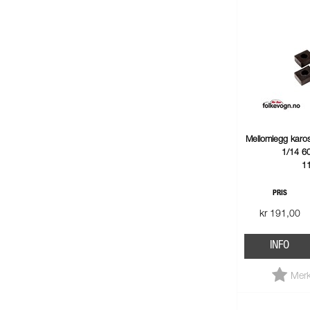
Mellomlegg karos
1/14 6
1
PRIS
kr 191,00
INFO
Merk