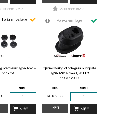
Merk som favoritt
Merk som favoritt
Få igjen på lager
På eksternt lager
g bremserør Type-1/3/14
Gjennomføring clutch/gass bunnplate
211-751
Type-1/3/14 58-71, JOPEX
111701293D
ANTALL
PRIS
ANTALL
00
kr 102,00
INFO
KJØP
KJØP