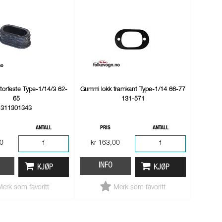
torfeste Type-1/14/3 62-
Gummi lokk framkant Type-1/14 66-77
65
131-571
311301343
ANTALL
PRIS
ANTALL
00
kr 163,00
INFO
KJØP
KJØP
Merk som favoritt
Merk som favoritt