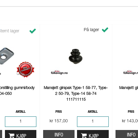
På lager
ternt lager
forstilling gummi/body
Mansjett girspak Type-1 58-77, Type-
Mansjett g
04-050
2 50-79, Type-14 58-74
111711115
ANTALL
PRIS
ANTALL
PRIS
kr 157,00
kr 143,
INFO
INFO
KJØP
KJØP