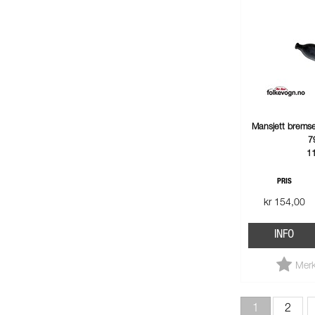
Mansjett bremse
7
1
PRIS
kr 154,00
INFO
Merk
1
2