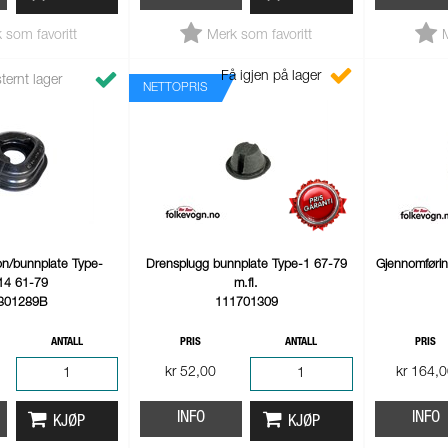
 som favoritt
Merk som favoritt
Få igjen på lager
ternt lager
NETTOPRIS
n/bunnplate Type-
Drensplugg bunnplate Type-1 67-79
Gjennomførin
14 61-79
m.fl.
301289B
111701309
ANTALL
PRIS
ANTALL
PRIS
kr 52,00
kr 164,
INFO
INFO
KJØP
KJØP