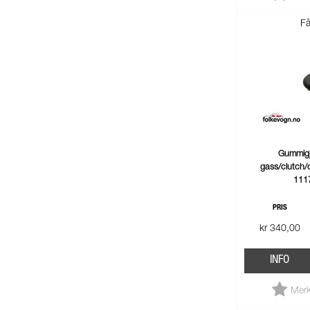
Få
Gummigj
gass/clutch/
111
PRIS
kr 340,00
INFO
Merk