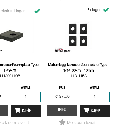
På lager
 eksternt lager
arosseri/bunnplate Type-
Mellomlegg karosseri/bunnplate Type-
1 49-79
1/14 60-79, 10mm
111899119B
113-115A
ANTALL
PRIS
ANTALL
0
kr 97,00
INFO
KJØP
KJØP
Merk som favoritt
Merk som favoritt