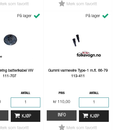
Merk som favoritt
Merk som favoritt
På lager
På lager
ring batterikabel VW
Gummi varmewire Type-1 m.fl. 66-79
111-707
113-411
ANTALL
PRIS
ANTALL
0
kr 110,00
INFO
KJØP
KJØP
Merk som favoritt
Merk som favoritt