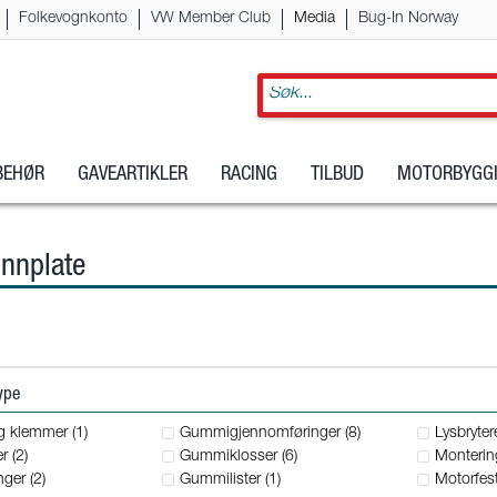
Folkevognkonto
VW Member Club
Media
Bug-In Norway
LBEHØR
GAVEARTIKLER
RACING
TILBUD
MOTORBYGGI
nnplate
type
g klemmer (1)
Gummigjennomføringer (8)
Lysbrytere
r (2)
Gummiklosser (6)
Montering
ger (2)
Gummilister (1)
Motorfest