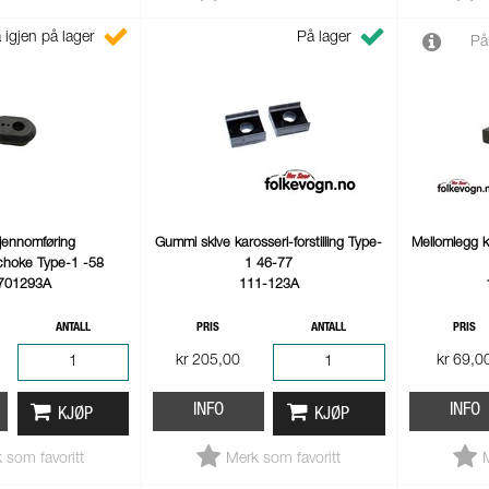
 igjen på lager
På lager
På
ennomføring
Gummi skive karosseri-forstilling Type-
Mellomlegg k
choke Type-1 -58
1 46-77
701293A
111-123A
ANTALL
PRIS
ANTALL
PRIS
kr 205,00
kr 69,0
INFO
INFO
KJØP
KJØP
 som favoritt
Merk som favoritt