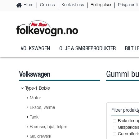
Hjem
Om oss
Kontakt oss
Betingelser
Prisgaranti
VOLKSWAGEN
OLJE & SMØREPRODUKTER
BILTI
Gummi bu
Volkswagen
Type-1 Boble
Motor
Eksos, varme
Filtrer produk
Tank
Braketter o
Bremser, hjul, felger
Girspakdele
Gummiforin
Gir, drivverk