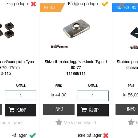
Ikke på lager
Få igjen på lager
På
NYHET
NETTOPRIS
seri/bunnplate Type-
Skive til mellomlegg karr.feste Type-1
Støtdemperp
0-79, 17mm
60-77
chassi
13-115
111899111
ANTALL
PRIS
ANTALL
PRIS
kr 44,00
kr 56,0
INFO
INFO
KJØP
KJØP
 som favoritt
Merk som favoritt
På lager
Ikke på lager