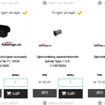
 som favoritt
Merk som favoritt
 igjen på lager
Få igjen på lager
lutch/gass bunnplate
Gjennomføring speedometerwire
Gjenomfø
14 58-71, WCM
spindel Type-1 m.fl.
3-293D
111957855A
ANTALL
PRIS
ANTALL
PRIS
kr 46,00
kr 74,0
INFO
INFO
KJØP
KJØP
 som favoritt
Merk som favoritt