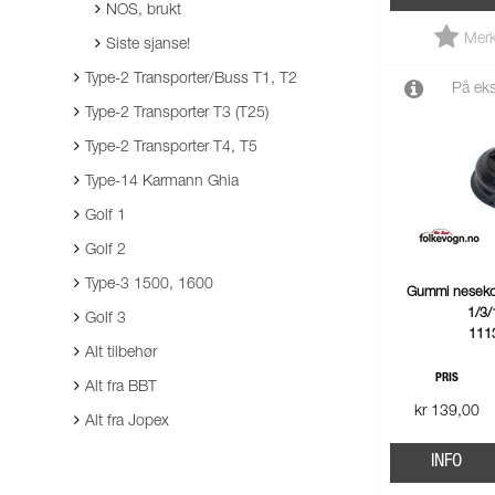
NOS, brukt
Merk
Siste sjanse!
Type-2 Transporter/Buss T1, T2
På eks
Type-2 Transporter T3 (T25)
Type-2 Transporter T4, T5
Type-14 Karmann Ghia
Golf 1
Golf 2
Type-3 1500, 1600
Gummi neseko
1/3/
Golf 3
111
Alt tilbehør
PRIS
Alt fra BBT
kr 139,00
Alt fra Jopex
INFO