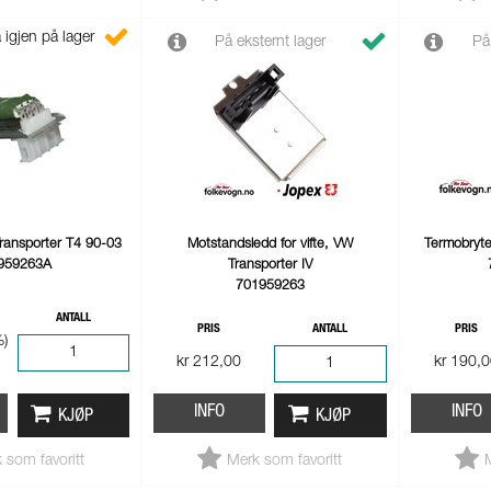
 igjen på lager
På eksternt lager
På
Transporter T4 90-03
Motstandsledd for vifte, VW
Termobryte
959263A
Transporter IV
701959263
ANTALL
PRIS
ANTALL
PRIS
%)
kr 212,00
kr 190,
INFO
INFO
KJØP
KJØP
 som favoritt
Merk som favoritt