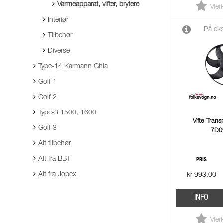
Varmeapparat, vifter, brytere
Merk
Interiør
På eks
Tilbehør
Diverse
Type-14 Karmann Ghia
Golf 1
Golf 2
Type-3 1500, 1600
Vifte Tran
Golf 3
7D0
Alt tilbehør
Alt fra BBT
PRIS
Alt fra Jopex
kr 993,00
INFO
Merk