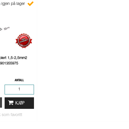
 igjen på lager
olert 1,5-2,5mm2
1901355975
ANTALL
KJØP
 som favoritt