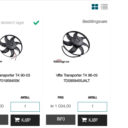
Bestillingsvare
 eksternt lager
ransporter T4 90-03
Vifte Transporter T4 96-03
701959455K
7D0959455JALT
ANTALL
PRIS
ANTALL
,00
kr 1 034,00
INFO
KJØP
KJØP