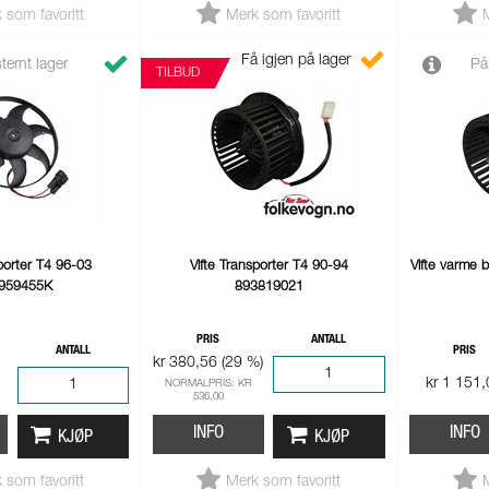
 som favoritt
Merk som favoritt
Få igjen på lager
ternt lager
På
TILBUD
sporter T4 96-03
Vifte Transporter T4 90-94
Vifte varme b
959455K
893819021
PRIS
ANTALL
ANTALL
PRIS
kr 380,56 (29 %)
kr 1 151
NORMALPRIS: KR
536,00
INFO
INFO
KJØP
KJØP
 som favoritt
Merk som favoritt