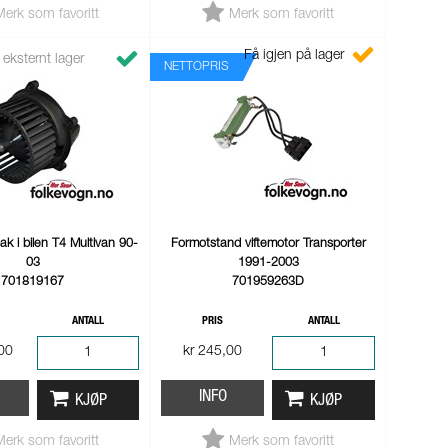
Merk som favoritt
Merk som favoritt
Få igjen på lager
 eksternt lager
NETTOPRIS
ak i bilen T4 Multivan 90-
Formotstand viftemotor Transporter
03
1991-2003
701819167
701959263D
ANTALL
PRIS
ANTALL
,00
kr 245,00
INFO
KJØP
KJØP
Merk som favoritt
Merk som favoritt