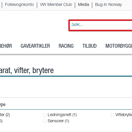
Folkevognkonto
VW Member Club
Media
Bug-In Norway
LBEHØR
GAVEARTIKLER
RACING
TILBUD
MOTORBYGGI
at, vifter, brytere
type
ter (2)
Ledningsnett (1)
Viftebryte
5)
Sensorer (1)