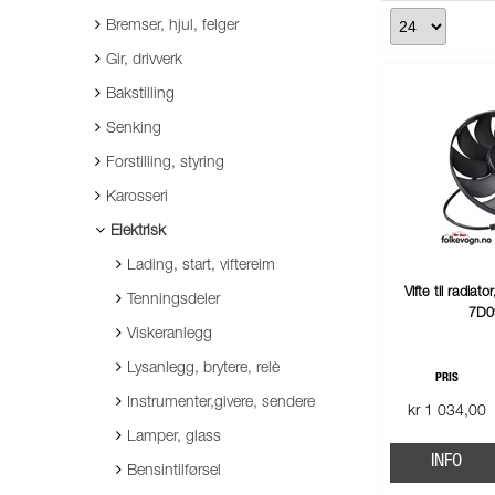
Bremser, hjul, felger
Gir, drivverk
Bakstilling
Senking
Forstilling, styring
Karosseri
Elektrisk
Lading, start, viftereim
Vifte til radiat
Tenningsdeler
7D0
Viskeranlegg
Lysanlegg, brytere, relè
PRIS
Instrumenter,givere, sendere
kr 1 034,00
Lamper, glass
INFO
Bensintilførsel