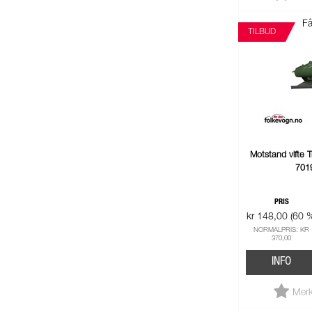
Få
TILBUD
Motstand vifte 
701
PRIS
kr 148,00 (60 
NORMALPRIS: KR
370,00
INFO
Merk