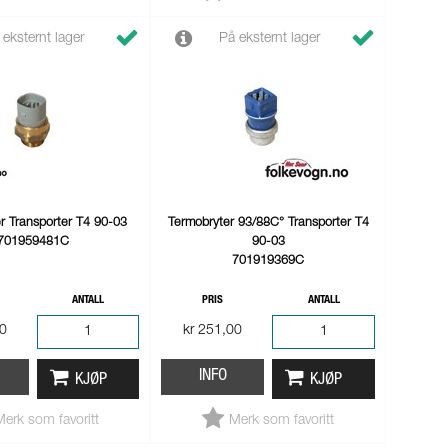
 eksternt lager
På eksternt lager
r Transporter T4 90-03
Termobryter 93/88C° Transporter T4
701959481C
90-03
701919369C
ANTALL
PRIS
ANTALL
00
kr 251,00
INFO
KJØP
KJØP
Merk som favoritt
Merk som favoritt