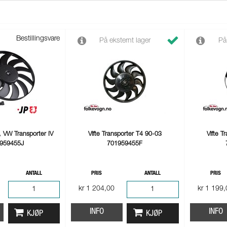
Bestillingsvare
På eksternt lager
På
or, VW Transporter IV
Vifte Transporter T4 90-03
Vifte T
959455J
701959455F
ANTALL
PRIS
ANTALL
PRIS
kr 1 204,00
kr 1 199
INFO
INFO
KJØP
KJØP