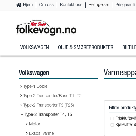
Hjem
Om oss
Kontakt oss
Betingelser
Prisgaranti
VOLKSWAGEN
OLJE & SMØREPRODUKTER
BILTI
Varmeappar
Volkswagen
Type-1 Boble
Type-2 Transporter/Buss T1, T2
Type-2 Transporter T3 (T25)
Filtrer produk
Type-2 Transporter T4, T5
Friskluftsvif
Motor
Kjølevifter (
Eksos, varme