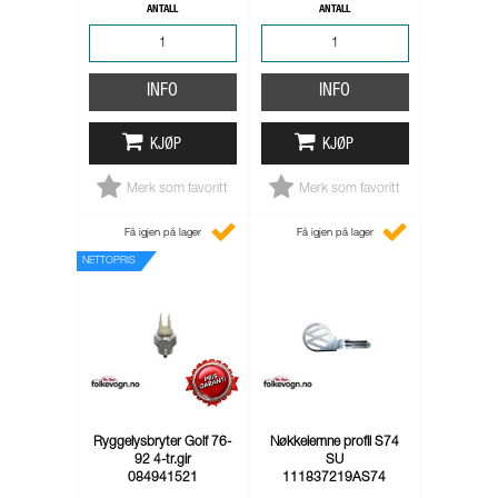
ANTALL
ANTALL
INFO
INFO
KJØP
KJØP
Merk som favoritt
Merk som favoritt
Få igjen på lager
Få igjen på lager
NETTOPRIS
Ryggelysbryter Golf 76-
Nøkkelemne profil S74
92 4-tr.gir
SU
084941521
111837219AS74