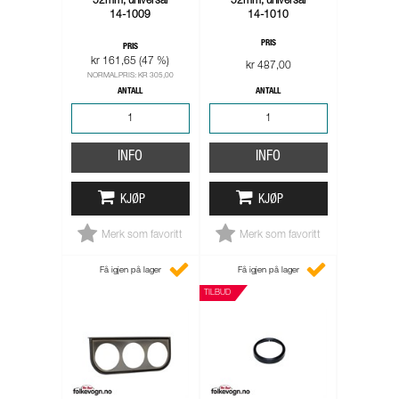
52mm, universal
52mm, universal
14-1009
14-1010
PRIS
PRIS
kr 161,65 (47 %)
kr 487,00
NORMALPRIS: KR 305,00
ANTALL
ANTALL
INFO
INFO
KJØP
KJØP
Merk som favoritt
Merk som favoritt
Få igjen på lager
Få igjen på lager
TILBUD