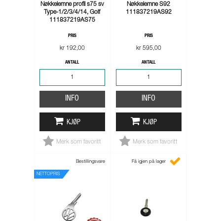
Nøkkelemne profil s75 sv
Nøkkelemne S92
Type-1/2/3/4/14, Golf
111837219AS92
111837219AS75
PRIS
PRIS
kr 192,00
kr 595,00
ANTALL
ANTALL
INFO
INFO
KJØP
KJØP
Merk som favoritt
Merk som favoritt
Bestillingsvare
Få igjen på lager
NETTOPRIS