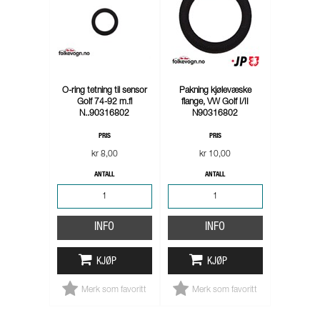
O-ring tetning til sensor
Pakning kjølevæske
Golf 74-92 m.fl
flange, VW Golf I/II
N..90316802
N90316802
PRIS
PRIS
kr 8,00
kr 10,00
ANTALL
ANTALL
INFO
INFO
KJØP
KJØP
Merk som favoritt
Merk som favoritt