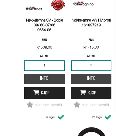
Nøkkelemne SV - Boble
Nøkkelemne VW HV profil
08/ 60-07/66
161837219
0654-06
PRIS
PRIS
kr 508,00
kr 715,00
ANTALL
ANTALL
INFO
INFO
KJØP
KJØP
Merk som favoritt
Merk som favoritt
På lager
På lager