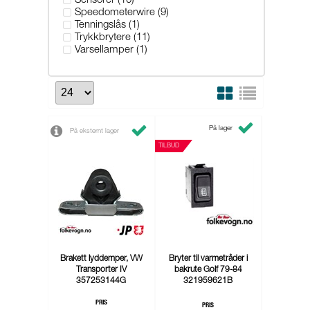
Sensorer (10)
Speedometerwire (9)
Tenningslås (1)
Trykkbrytere (11)
Varsellamper (1)
På lager
På eksternt lager
TILBUD
Brakett lyddemper, VW
Bryter til varmetråder i
Transporter IV
bakrute Golf 79-84
357253144G
321959621B
PRIS
PRIS