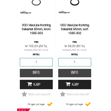
VDO ViewLine frontring
VDO ViewLine frontring
trekantet 85mm, krom
trekantet 85mm, sort
1585-303
1585-302
PRIS
PRIS
kr 102,24 (29 %)
kr 58,00 (60 %)
NORMALPRIS: KR 144,00
NORMALPRIS: KR 145,00
ANTALL
ANTALL
INFO
INFO
KJØP
KJØP
Merk som favoritt
Merk som favoritt
Få igjen på lager
Få igjen på lager
TILBUD