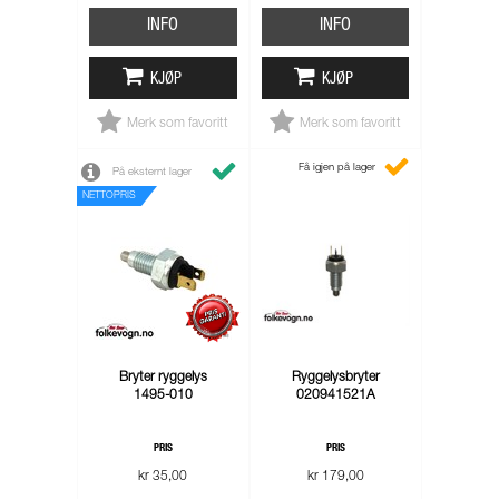
INFO
INFO
KJØP
KJØP
Merk som favoritt
Merk som favoritt
Få igjen på lager
På eksternt lager
NETTOPRIS
Bryter ryggelys
Ryggelysbryter
1495-010
020941521A
PRIS
PRIS
kr 35,00
kr 179,00