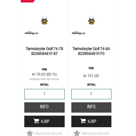
Termobryter Golf 74-78
Termobryter Golf 74-84
823959481F-87
823959481F/70
PRIS
PRIS
kr 76,00 (60 %)
kr 151,00
NORMALPRIS: KR 190,00
ANTALL
ANTALL
INFO
INFO
KJØP
KJØP
Merk som favoritt
Merk som favoritt