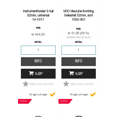
Instrumentholder 3 hull
VDO ViewLine frontring
52mm, universal
trekantet 52mm, sort
14-1011
1552-301
PRIS
PRIS
kr 31,95 (29 %)
kr 454,00
NORMALPRIS: KR 45,00
ANTALL
ANTALL
INFO
INFO
KJØP
KJØP
Merk som favoritt
Merk som favoritt
Få igjen på lager
Få igjen på lager
TILBUD
TILBUD