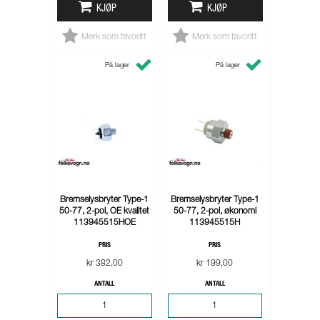
KJØP
KJØP
Merk som favoritt
Merk som favoritt
På lager
På lager
Bremselysbryter Type-1
Bremselysbryter Type-1
50-77, 2-pol, OE kvalitet
50-77, 2-pol, økonomi
113945515HOE
113945515H
PRIS
PRIS
kr 382,00
kr 199,00
ANTALL
ANTALL