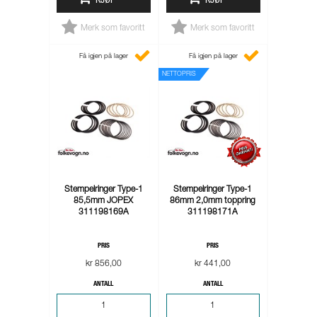
KJØP
KJØP
Merk som favoritt
Merk som favoritt
Få igjen på lager
Få igjen på lager
NETTOPRIS
Stempelringer Type-1
Stempelringer Type-1
85,5mm JOPEX
86mm 2,0mm toppring
311198169A
311198171A
PRIS
PRIS
kr 856,00
kr 441,00
ANTALL
ANTALL