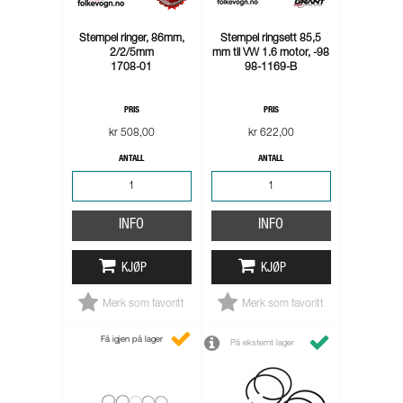
Stempel ringer, 86mm,
Stempel ringsett 85,5
2/2/5mm
mm til VW 1.6 motor, -98
1708-01
98-1169-B
PRIS
PRIS
kr 508,00
kr 622,00
ANTALL
ANTALL
INFO
INFO
KJØP
KJØP
Merk som favoritt
Merk som favoritt
Få igjen på lager
På eksternt lager