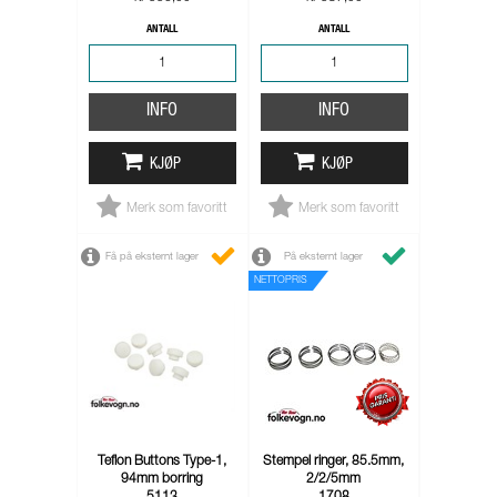
ANTALL
ANTALL
INFO
INFO
KJØP
KJØP
Merk som favoritt
Merk som favoritt
Få på eksternt lager
På eksternt lager
NETTOPRIS
Teflon Buttons Type-1,
Stempel ringer, 85.5mm,
94mm borring
2/2/5mm