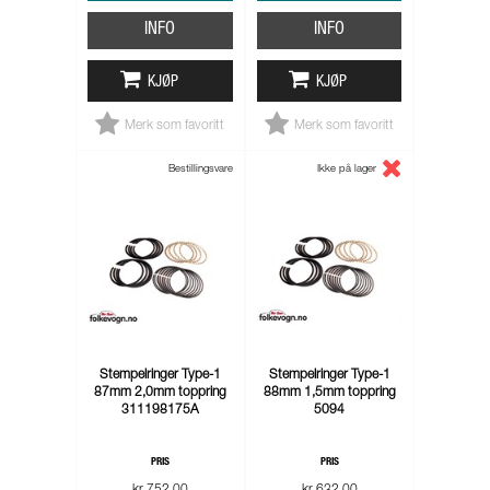
INFO
INFO
KJØP
KJØP
Merk som favoritt
Merk som favoritt
Bestillingsvare
Ikke på lager
Stempelringer Type-1
Stempelringer Type-1
87mm 2,0mm toppring
88mm 1,5mm toppring
311198175A
5094
PRIS
PRIS