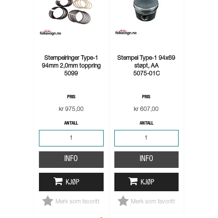
Stempelringer Type-1
Stempel Type-1 94x69
94mm 2,0mm toppring
støpt, AA
5099
5075-01C
PRIS
PRIS
kr 975,00
kr 607,00
ANTALL
ANTALL
INFO
INFO
KJØP
KJØP
Merk som favoritt
Merk som favoritt