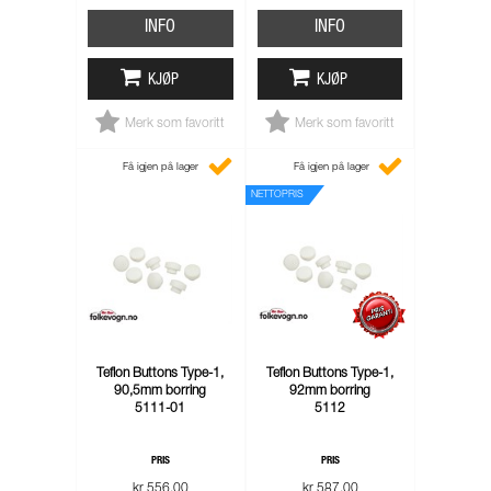
INFO
INFO
KJØP
KJØP
Merk som favoritt
Merk som favoritt
Få igjen på lager
Få igjen på lager
NETTOPRIS
Teflon Buttons Type-1,
Teflon Buttons Type-1,
90,5mm borring
92mm borring
5111-01
5112
PRIS
PRIS
kr 556,00
kr 587,00