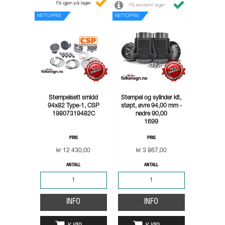
Få igjen på lager
På eksternt lager
NETTOPRIS
NETTOPRIS
Stempelsett smidd
Stempel og sylinder kit,
94x82 Type-1, CSP
støpt, øvre 94,00 mm -
19807319482C
nedre 90,00
1699
PRIS
PRIS
kr 12 430,00
kr 3 867,00
ANTALL
ANTALL
INFO
INFO