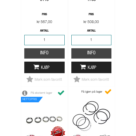
5113
1708
PRIS
PRIS
kr 567,00
kr 508,00
ANTALL
ANTALL
INFO
INFO
KJØP
KJØP
Merk som favoritt
Merk som favoritt
Få igjen på lager
På eksternt lager
NETTOPRIS