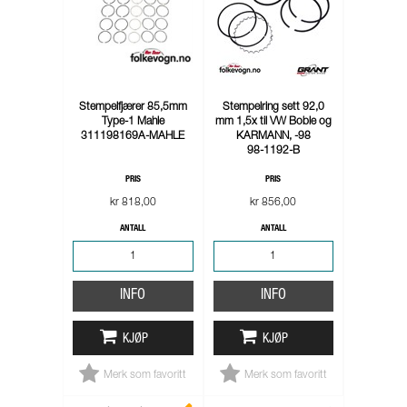
Stempelfjærer 85,5mm
Stempelring sett 92,0
Type-1 Mahle
mm 1,5x til VW Boble og
311198169A-MAHLE
KARMANN, -98
98-1192-B
PRIS
PRIS
kr 818,00
kr 856,00
ANTALL
ANTALL
INFO
INFO
KJØP
KJØP
Merk som favoritt
Merk som favoritt