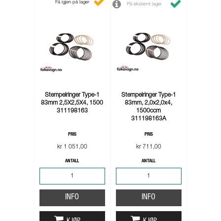
Få igjen på lager
På eksternt lager
Stempelringer Type-1
Stempelringer Type-1
83mm 2,5X2,5X4, 1500
83mm, 2,0x2,0x4,
311198163
1500ccm
311198163A
PRIS
PRIS
kr 1 051,00
kr 711,00
ANTALL
ANTALL
INFO
INFO