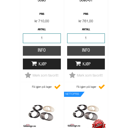
5095
5095-01
PRIS
PRIS
kr 710,00
kr 761,00
ANTALL
ANTALL
INFO
INFO
KJØP
KJØP
Merk som favoritt
Merk som favoritt
Få igjen på lager
Få igjen på lager
NETTOPRIS