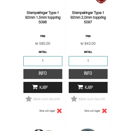
Stempelringer Type-1
Stempelringer Type-1
92mm 1,5mm toppring
92mm 2,0mm toppring
5096
5097
PRIS
PRIS
kr 580,00
kr 843,00
ANTALL
ANTALL
INFO
INFO
KJØP
KJØP
Merk som favoritt
Merk som favoritt
Ikke på lager
Ikke på lager