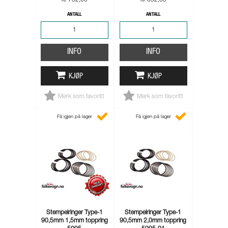
kr 752,00
kr 632,00
ANTALL
ANTALL
INFO
INFO
KJØP
KJØP
Merk som favoritt
Merk som favoritt
Få igjen på lager
Få igjen på lager
Stempelringer Type-1
Stempelringer Type-1
90,5mm 1,5mm toppring
90,5mm 2,0mm toppring