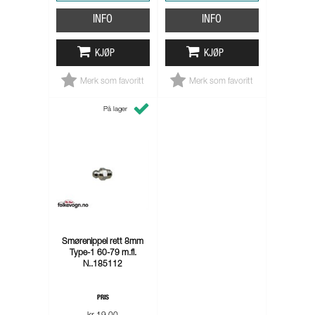
INFO
INFO
KJØP
KJØP
Merk som favoritt
Merk som favoritt
På lager
Smørenippel rett 8mm
Type-1 60-79 m.fl.
N..185112
PRIS