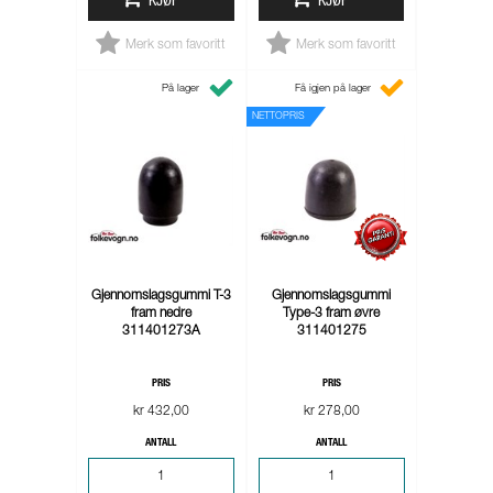
KJØP
KJØP
Merk som favoritt
Merk som favoritt
På lager
Få igjen på lager
NETTOPRIS
Gjennomslagsgummi T-3
Gjennomslagsgummi
fram nedre
Type-3 fram øvre
311401273A
311401275
PRIS
PRIS
kr 432,00
kr 278,00
ANTALL
ANTALL