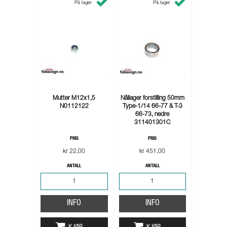
På lager
På lager
Mutter M12x1,5
Nållager forstilling 50mm
N0112122
Type-1/14 66-77 & T-3
66-73, nedre
311401301C
PRIS
PRIS
kr 22,00
kr 451,00
ANTALL
ANTALL
INFO
INFO