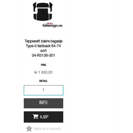
Teppesett bakre bagasje
Type-3 fastback 64-74
sort
34-R3136-301
PRIS
kr 1 930,00
ANTALL
INFO
KJØP
Merk som favoritt