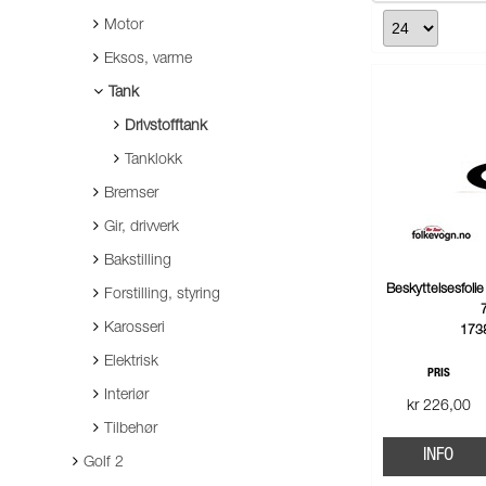
Motor
Eksos, varme
Tank
Drivstofftank
Tanklokk
Bremser
Gir, drivverk
Bakstilling
Beskyttelsesfolie
Forstilling, styring
Karosseri
173
Elektrisk
PRIS
Interiør
kr 226,00
Tilbehør
INFO
Golf 2