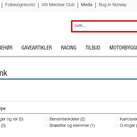
Folkevognkonto
VW Member Club
Media
Bug-In Norway
LBEHØR
GAVEARTIKLER
RACING
TILBUD
MOTORBYGGI
ank
type
er og rør (5)
Bensintankdeler (2)
Karrosser
(3)
Braketter og klemmer (1)
O-ringer (