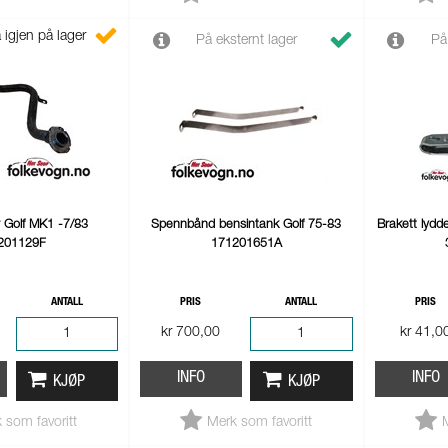
 igjen på lager
På eksternt lager
På
ør Golf MK1 -7/83
Spennbånd bensintank Golf 75-83
Brakett lydd
201129F
171201651A
ANTALL
PRIS
ANTALL
PRIS
kr 700,00
kr 41,0
INFO
INFO
KJØP
KJØP
 som favoritt
Merk som favoritt