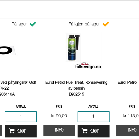
På lager
Få igjen på lager
 ved påfyllingsrør Golf
Eurol Petrol Fuel Treat, konservering
Eurol Petrol
74-22
av bensin
806110A
E802515
ANTALL
PRIS
ANTALL
PRIS
kr 90,00
kr 115,
INFO
INFO
KJØP
KJØP