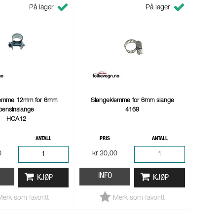
På lager
På lager
lemme 12mm for 6mm
Slangeklemme for 6mm slange
bensinslange
4169
HCA12
ANTALL
PRIS
ANTALL
0
kr 30,00
INFO
KJØP
KJØP
Merk som favoritt
Merk som favoritt