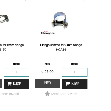
e for 8mm slange
Slangeklemme for 8mm slange
4170
HCA14
ANTALL
PRIS
ANTALL
kr 27,00
INFO
KJØP
KJØP
 som favoritt
Merk som favoritt