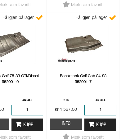
Merk som favoritt
Merk som favoritt
Få igjen på lager
Få igjen på lager
 Golf 76-83 GTI/Diesel
Bensintank Golf Cab 84-93
952001-9
952001-7
ANTALL
PRIS
ANTALL
,00
kr 4 527,00
INFO
KJØP
KJØP
Merk som favoritt
Merk som favoritt