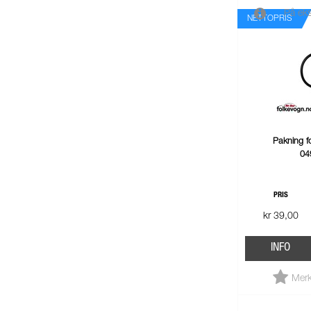
På eks
NETTOPRIS
Pakning f
04
PRIS
kr 39,00
INFO
Merk