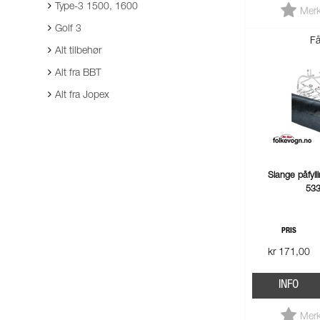
Type-3 1500, 1600
Merk
Golf 3
Få
Alt tilbehør
Alt fra BBT
Alt fra Jopex
Slange påfyll
53
PRIS
kr 171,00
INFO
Merk