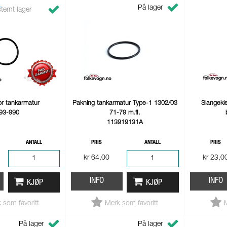
På lager
ternt lager
or tankarmatur
Pakning tankarmatur Type-1 1302/03
Slangek
93-990
71-79 m.fl.
113919131A
ANTALL
PRIS
ANTALL
PRIS
kr 64,00
kr 23,0
INFO
INFO
KJØP
KJØP
 som favoritt
Merk som favoritt
På lager
På lager