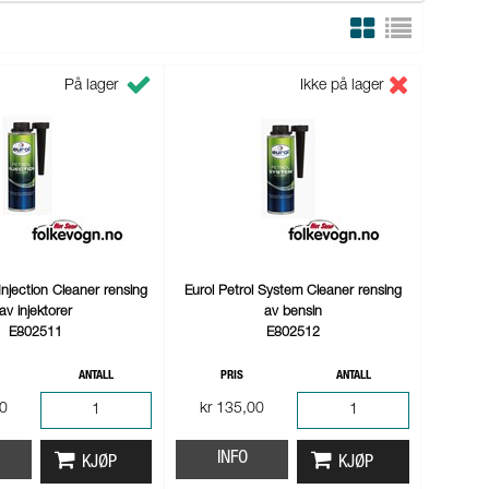
På lager
Ikke på lager
 Injection Cleaner rensing
Eurol Petrol System Cleaner rensing
av injektorer
av bensin
E802511
E802512
ANTALL
PRIS
ANTALL
00
kr 135,00
INFO
KJØP
KJØP