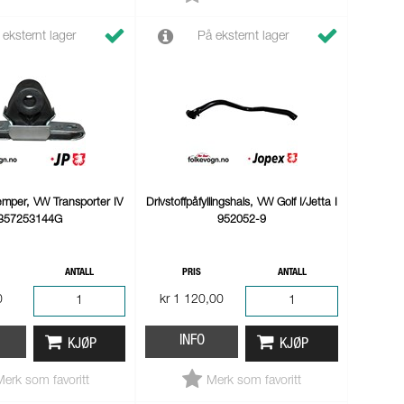
 eksternt lager
På eksternt lager
emper, VW Transporter IV
Drivstoffpåfyllingshals, VW Golf I/Jetta I
357253144G
952052-9
ANTALL
PRIS
ANTALL
0
kr 1 120,00
INFO
KJØP
KJØP
Merk som favoritt
Merk som favoritt