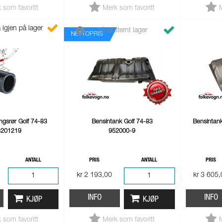
 som favoritt
Merk som favoritt
 igjen på lager
På eksternt lager
NETTOPRIS
ingsrør Golf 74-83
Bensintank Golf 74-83
Bensintank
3201219
952000-9
ANTALL
PRIS
ANTALL
PRIS
kr 2 193,00
kr 3 605
INFO
INFO
KJØP
KJØP
 som favoritt
Merk som favoritt