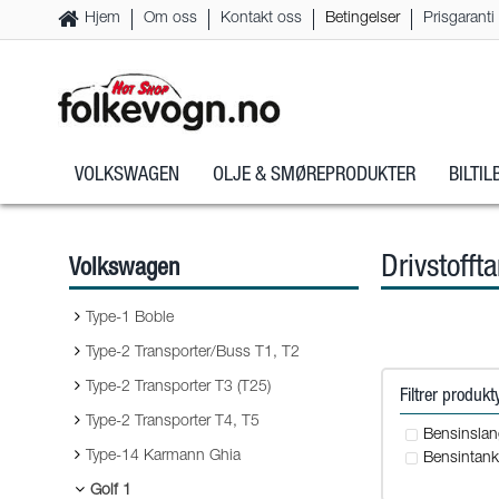
Hjem
Om oss
Kontakt oss
Betingelser
Prisgaranti
VOLKSWAGEN
OLJE & SMØREPRODUKTER
BILTI
Drivstofft
Volkswagen
Type-1 Boble
Type-2 Transporter/Buss T1, T2
Type-2 Transporter T3 (T25)
Filtrer produk
Type-2 Transporter T4, T5
Bensinslang
Type-14 Karmann Ghia
Bensintank 
Golf 1