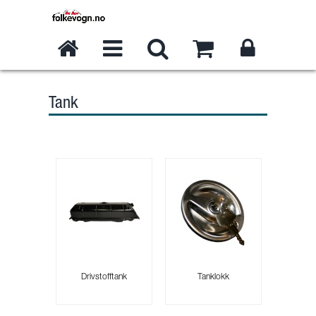
Tank
Drivstofftank
Tanklokk