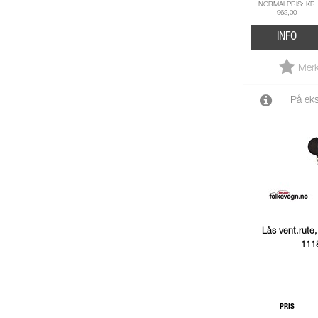
NORMALPRIS: KR
968,00
INFO
Merk
På eks
Lås vent.rute
111
PRIS