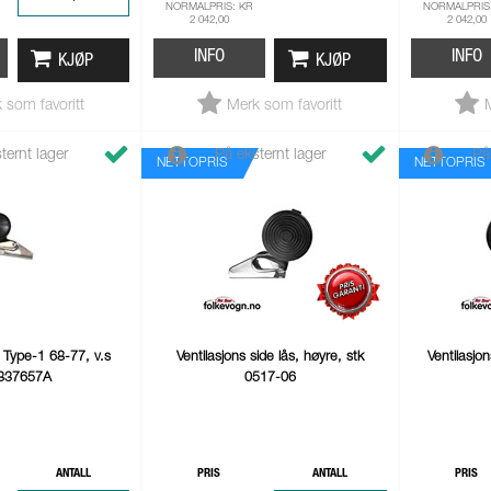
NORMALPRIS: KR
NORMALPRIS
2 042,00
2 042,00
INFO
INFO
KJØP
KJØP
 som favoritt
Merk som favoritt
ternt lager
På eksternt lager
På
NETTOPRIS
NETTOPRIS
, Type-1 68-77, v.s
Ventilasjons side lås, høyre, stk
Ventilasjon
837657A
0517-06
ANTALL
PRIS
ANTALL
PRIS