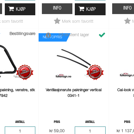
INFO
INFO
KJØP
KJØP
 som favoritt
Merk som favoritt
Bestillingsvare
På eksternt lager
NETTOPRIS
 pakning, venstre, stk
Ventilasjonsrute pakninger vertical
Cal-look v
7842
0341-1
ANTALL
PRIS
ANTALL
PRIS
kr 59,00
kr 1 137