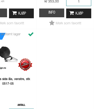
kr 353,00
: KR
INFO
KJØP
KJØP
Merk som favoritt
Merk som favoritt
 eksternt lager
s side lås, venstre, stk
0517-05
ANTALL