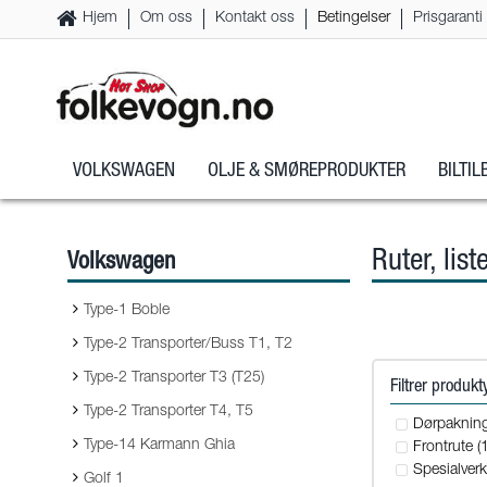
Hjem
Om oss
Kontakt oss
Betingelser
Prisgaranti
VOLKSWAGEN
OLJE & SMØREPRODUKTER
BILTI
Ruter, list
Volkswagen
Type-1 Boble
Type-2 Transporter/Buss T1, T2
Type-2 Transporter T3 (T25)
Filtrer produk
Type-2 Transporter T4, T5
Dørpakning
Type-14 Karmann Ghia
Frontrute (1
Spesialverk
Golf 1