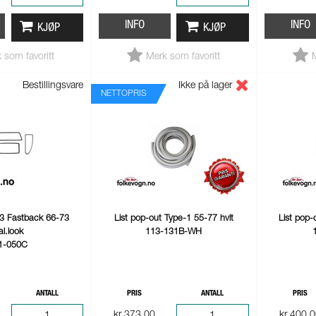
INFO
INFO
KJØP
KJØP
 som favoritt
Merk som favoritt
Bestillingsvare
Ikke på lager
NETTOPRIS
T-3 Fastback 66-73
List pop-out Type-1 55-77 hvit
List pop-
al.look
113-131B-WH
1-050C
ANTALL
PRIS
ANTALL
PRIS
kr 373,00
kr 400,