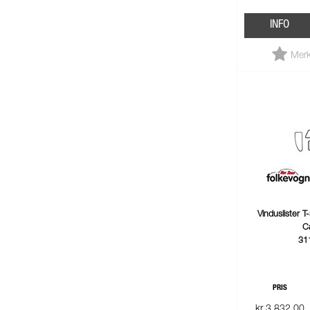
INFO
Merk
Vinduslister 
C
31
PRIS
kr 3 832,00