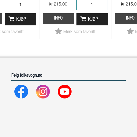
kr 215,00
kr 215,
INFO
INFO
KJØP
KJØP
 som favoritt
Merk som favoritt
Følg folkevogn.no