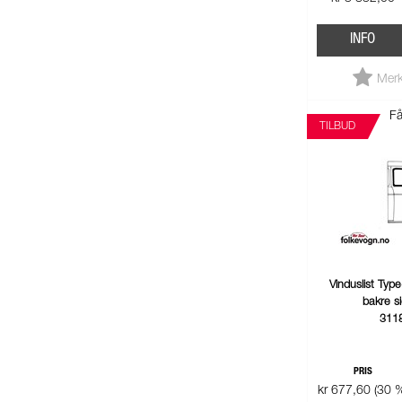
INFO
Merk
Få
TILBUD
Vinduslist Typ
bakre s
311
PRIS
kr 677,60 (30 