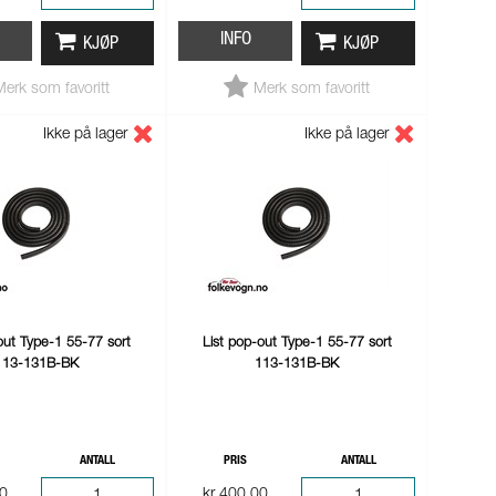
INFO
KJØP
KJØP
Merk som favoritt
Merk som favoritt
Ikke på lager
Ikke på lager
out Type-1 55-77 sort
List pop-out Type-1 55-77 sort
113-131B-BK
113-131B-BK
ANTALL
PRIS
ANTALL
00
kr 400,00