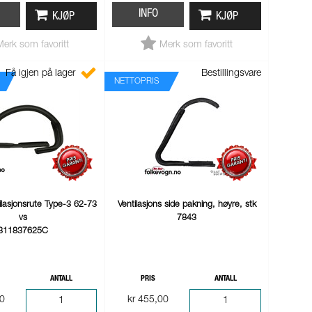
INFO
KJØP
KJØP
Merk som favoritt
Merk som favoritt
Få igjen på lager
Bestillingsvare
NETTOPRIS
ilasjonsrute Type-3 62-73
Ventilasjons side pakning, høyre, stk
vs
7843
311837625C
ANTALL
PRIS
ANTALL
00
kr 455,00