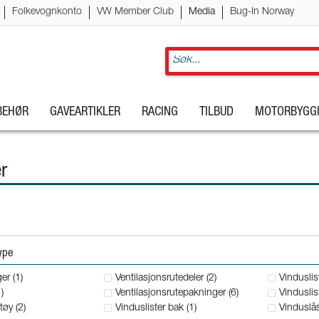
Folkevognkonto
VW Member Club
Media
Bug-In Norway
LBEHØR
GAVEARTIKLER
RACING
TILBUD
MOTORBYGGI
er
type
er (1)
Ventilasjonsrutedeler (2)
Vinduslis
)
Ventilasjonsrutepakninger (6)
Vinduslist
tøy (2)
Vinduslister bak (1)
Vinduslås