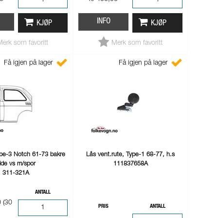
INFO
KJØP
KJØP
Merk som favoritt
Merk som favoritt
Få igjen på lager
Få igjen på lager
Type-3 Notch 61-73 bakre
Lås vent.rute, Type-1 68-77, h.s
ide vs m/spor
111837658A
311-321A
ANTALL
 (30
PRIS
ANTALL