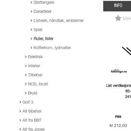
Støtfangere
INFO
Dørartikler
Merk
Listverk, håndtak, emblemer
Speil
Ruter, lister
Koffertrom, lydmatter
Elektrisk
Interiør
Tilbehør
NOS, brukt
List ventilasjon
65-
Brukt
24
Golf 3
Alt tilbehør
PRIS
Alt fra BBT
kr 212,00
Alt fra Jopex