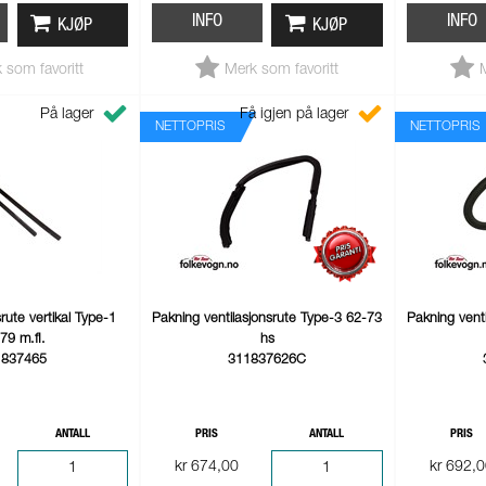
INFO
INFO
KJØP
KJØP
 som favoritt
Merk som favoritt
På lager
Få igjen på lager
NETTOPRIS
NETTOPRIS
srute vertikal Type-1
Pakning ventilasjonsrute Type-3 62-73
Pakning vent
79 m.fl.
hs
1837465
311837626C
ANTALL
PRIS
ANTALL
PRIS
kr 674,00
kr 692,