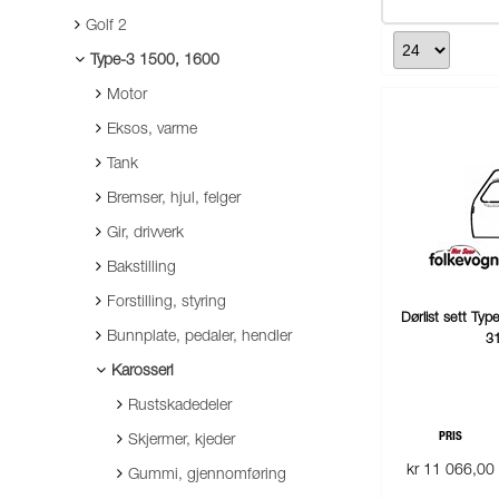
Golf 2
Type-3 1500, 1600
Motor
Eksos, varme
Tank
Bremser, hjul, felger
Gir, drivverk
Bakstilling
Forstilling, styring
Dørlist sett Ty
Bunnplate, pedaler, hendler
3
Karosseri
Rustskadedeler
PRIS
Skjermer, kjeder
kr 11 066,00
Gummi, gjennomføring