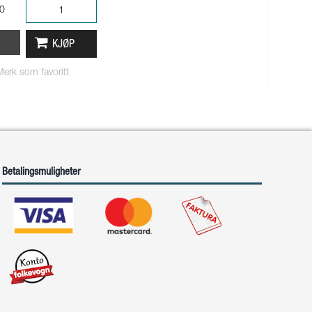
00
KJØP
Merk som favoritt
Betalingsmuligheter