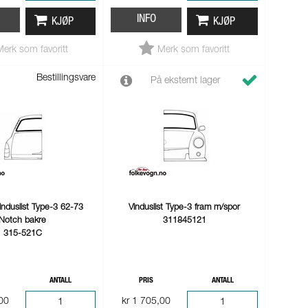
INFO
KJØP
KJØP
Merk som favoritt
Merk som favoritt
Bestillingsvare
På eksternt lager
induslist Type-3 62-73
Vinduslist Type-3 fram m/spor
Notch bakre
311845121
315-521C
ANTALL
PRIS
ANTALL
,00
kr 1 705,00