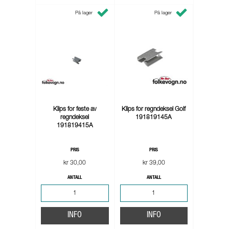
På lager
På lager
Klips for feste av
Klips for regndeksel Golf
regndeksel
191819145A
191819415A
PRIS
PRIS
kr 30,00
kr 39,00
ANTALL
ANTALL
INFO
INFO