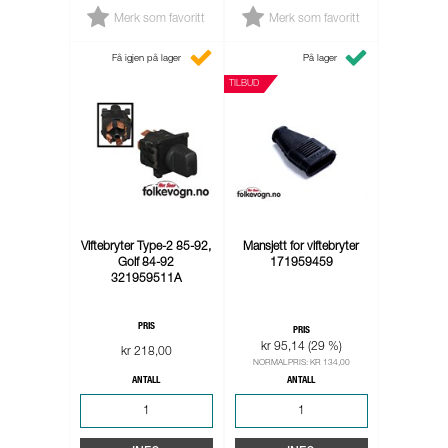
Merk som favoritt
Merk som favoritt
Få igjen på lager
På lager
TILBUD
Viftebryter Type-2 85-92,
Mansjett for viftebryter
Golf 84-92
171959459
321959511A
PRIS
PRIS
kr 95,14 (29 %)
kr 218,00
NORMALPRIS: KR 134,00
ANTALL
ANTALL