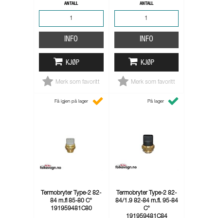
ANTALL
ANTALL
INFO
INFO
KJØP
KJØP
Merk som favoritt
Merk som favoritt
Få igjen på lager
På lager
Termobryter Type-2 82-
Termobryter Type-2 82-
84 m.fl 85-80 C°
84/1.9 82-84 m.fl. 95-84
191959481C80
C°
191959481C84