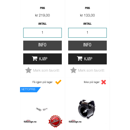
PRIS
PRIS
kr 219,00
kr 133,00
ANTALL
ANTALL
INFO
INFO
KJØP
KJØP
Merk som favoritt
Merk som favoritt
Få igjen på lager
Ikke på lager
NETTOPRIS