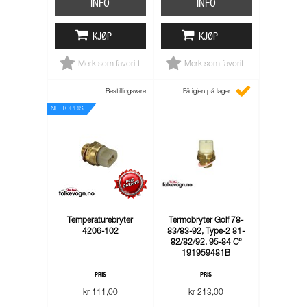
INFO
INFO
KJØP
KJØP
Merk som favoritt
Merk som favoritt
Bestillingsvare
Få igjen på lager
NETTOPRIS
Temperaturebryter
Termobryter Golf 78-
4206-102
83/83-92, Type-2 81-
82/82/92. 95-84 C°
191959481B
PRIS
PRIS
kr 111,00
kr 213,00