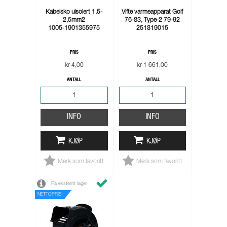
Kabelsko uisolert 1,5-
Vifte varmeapparat Golf
2,5mm2
76-83, Type-2 79-92
1005-1901355975
251819015
PRIS
PRIS
kr 4,00
kr 1 661,00
ANTALL
ANTALL
INFO
INFO
KJØP
KJØP
Merk som favoritt
Merk som favoritt
På eksternt lager
NETTOPRIS