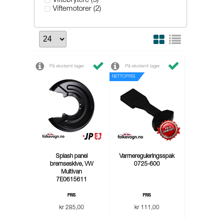
Viftebrytere (3)
Viftemotorer (2)
På eksternt lager
På eksternt lager
NETTOPRIS
Splash panel
Varmereguleringsspak
bremseskive, VW
0725-600
Multivan
7E0615611
PRIS
PRIS
kr 285,00
kr 111,00