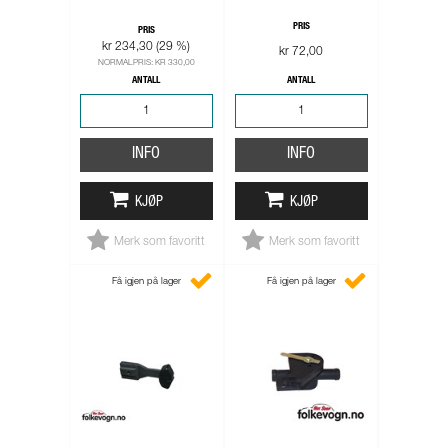
PRIS
PRIS
kr 234,30 (29 %)
kr 72,00
NORMALPRIS: KR 330,00
ANTALL
ANTALL
INFO
INFO
KJØP
KJØP
Merk som favoritt
Merk som favoritt
Få igjen på lager
Få igjen på lager