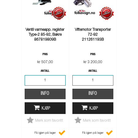
Ventil varmeapp. register
Viftemotor Transporter
Type-2 85-92, Bakre
72-92
867819809B
211261193B
PRIS
PRIS
kr 507,00
kr 3 200,00
ANTALL
ANTALL
INFO
INFO
KJØP
KJØP
Merk som favoritt
Merk som favoritt
Få igjen på lager
Få igjen på lager