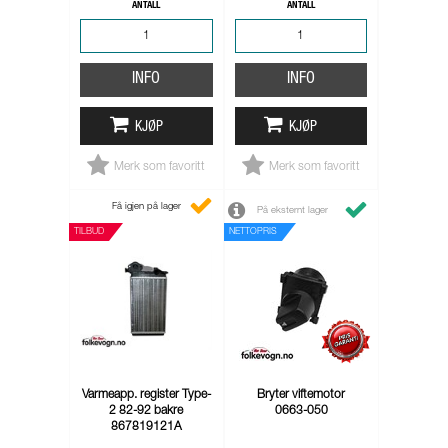
ANTALL
ANTALL
INFO
INFO
KJØP
KJØP
Merk som favoritt
Merk som favoritt
Få igjen på lager
På eksternt lager
TILBUD
NETTOPRIS
Varmeapp. register Type-
Bryter viftemotor
2 82-92 bakre
0663-050
867819121A