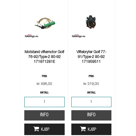
Motstand viftemotor Golf
Viftebryter Golf 77-
76-92/Type-2 80-92
91/Type-2 80-92
171971281E
171959511
PRIS
PRIS
kr 496,00
kr 319,00
ANTALL
ANTALL
INFO
INFO
KJØP
KJØP