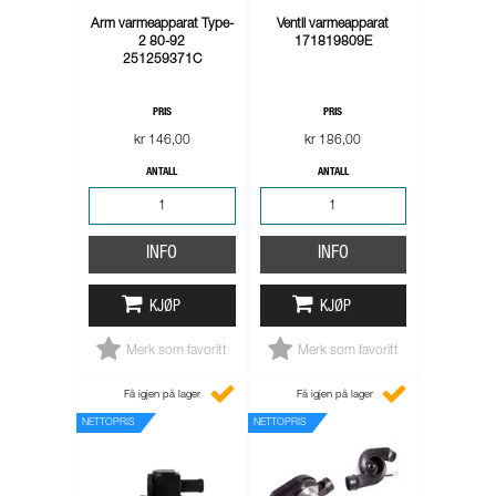
Arm varmeapparat Type-
Ventil varmeapparat
2 80-92
171819809E
251259371C
PRIS
PRIS
kr 146,00
kr 186,00
ANTALL
ANTALL
INFO
INFO
KJØP
KJØP
Merk som favoritt
Merk som favoritt
Få igjen på lager
Få igjen på lager
NETTOPRIS
NETTOPRIS