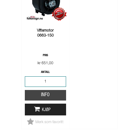
Viftemotor
0663-150
PRIS
kr 651,00
ANTALL
INFO
KJØP
Merk som favoritt