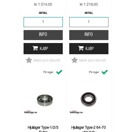
kr 1 014,00
kr 1 219,00
ANTALL
ANTALL
INFO
INFO
KJØP
KJØP
Merk som favoritt
Merk som favoritt
På lager
På lager
Hjullager Type-1/2/3
Hjullager Type-2 64-70