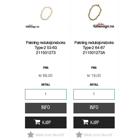
Pakning reduksjonsboks
Pakning reduksjonsboks
Type-2 53-63
Type-2 64-67
211501273
211501273A
PRIS
PRIS
kr 68,00
kr 19,00
ANTALL
ANTALL
INFO
INFO
KJØP
KJØP
Merk som favoritt
Merk som favoritt