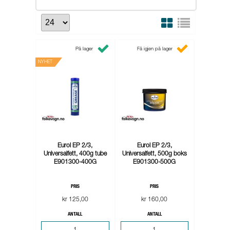
På lager
Få igjen på lager
NYHET
Eurol EP 2/3,
Eurol EP 2/3,
Universalfett, 400g tube
Universalfett, 500g boks
E901300-400G
E901300-500G
PRIS
PRIS
kr 125,00
kr 160,00
ANTALL
ANTALL