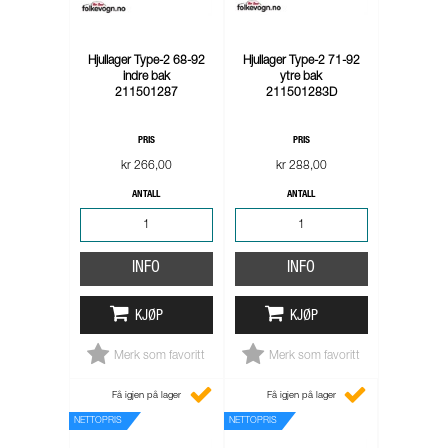
Hjullager Type-2 68-92
Hjullager Type-2 71-92
indre bak
ytre bak
211501287
211501283D
PRIS
PRIS
kr 266,00
kr 288,00
ANTALL
ANTALL
INFO
INFO
KJØP
KJØP
Merk som favoritt
Merk som favoritt
Få igjen på lager
Få igjen på lager
NETTOPRIS
NETTOPRIS