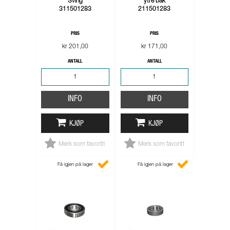
Sving
ytre bak
311501283
211501283
PRIS
PRIS
kr 201,00
kr 171,00
ANTALL
ANTALL
INFO
INFO
KJØP
KJØP
Merk som favoritt
Merk som favoritt
Få igjen på lager
Få igjen på lager