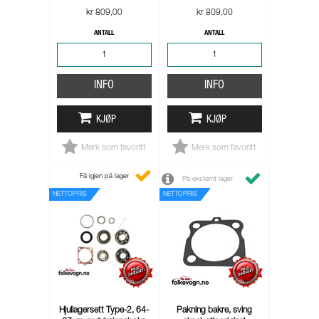
kr 809,00
kr 809,00
ANTALL
ANTALL
INFO
INFO
KJØP
KJØP
Merk som favoritt
Merk som favoritt
Få igjen på lager
På eksternt lager
NETTOPRIS
NETTOPRIS
Hjullagersett Type-2, 64-
Pakning bakre, sving