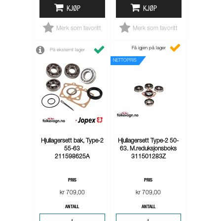
KJØP
KJØP
Merk som favoritt
Merk som favoritt
Få igjen på lager
På eksternt lager
NETTOPRIS
Hjullagersett bak, Type-2
Hjullagersett Type-2 50-
55-63
63. M.reduksjonsboks
211598625A
311501283Z
PRIS
PRIS
kr 709,00
kr 709,00
ANTALL
ANTALL