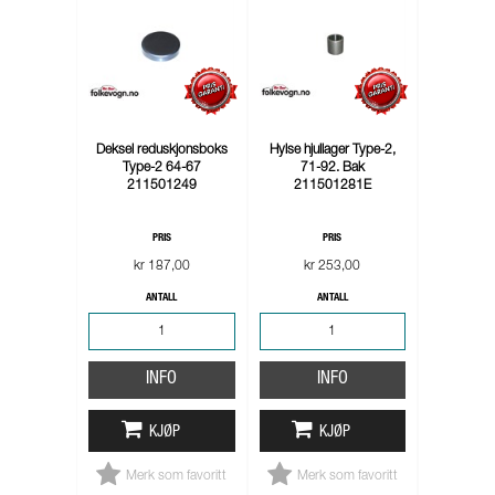
Deksel reduskjonsboks
Hylse hjullager Type-2,
Type-2 64-67
71-92. Bak
211501249
211501281E
PRIS
PRIS
kr 187,00
kr 253,00
ANTALL
ANTALL
INFO
INFO
KJØP
KJØP
Merk som favoritt
Merk som favoritt