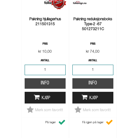
Pakning hjullagerhus
Pakning reduksjonsboks
211501315
Type-2 -67
501273211C
PRIS
PRIS
kr 10,00
kr 74,00
ANTALL
ANTALL
INFO
INFO
KJØP
KJØP
Merk som favoritt
Merk som favoritt
På lager
Få igjen på lager