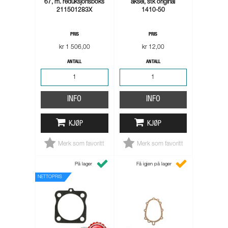
67, m. reduksjonsboks
aksel, stk original
211501283X
1410-50
PRIS
PRIS
kr 1 506,00
kr 12,00
ANTALL
ANTALL
INFO
INFO
KJØP
KJØP
Merk som favoritt
Merk som favoritt
På lager
Få igjen på lager
NETTOPRIS