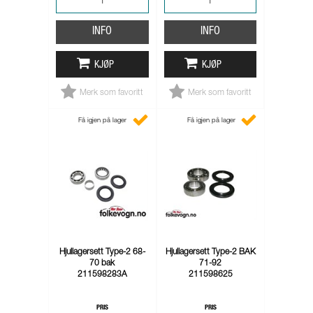
INFO
INFO
KJØP
KJØP
Merk som favoritt
Merk som favoritt
Få igjen på lager
Få igjen på lager
Hjullagersett Type-2 68-
Hjullagersett Type-2 BAK
70 bak
71-92
211598283A
211598625
PRIS
PRIS