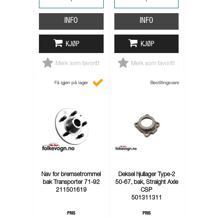
INFO
INFO
KJØP
KJØP
Merk som favoritt
Merk som favoritt
Få igjen på lager
Bestillingsvare
Nav for bremsetrommel
Deksel hjullager Type-2
bak Transporter 71-92
50-67, bak, Straight Axle
211501619
CSP
501311311
PRIS
PRIS