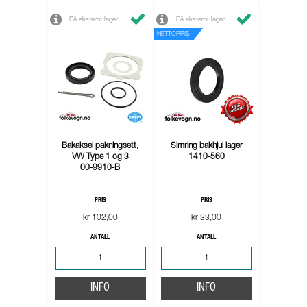
På eksternt lager
På eksternt lager
NETTOPRIS
Bakaksel pakningsett,
Simring bakhjul lager
VW Type 1 og 3
1410-560
00-9910-B
PRIS
PRIS
kr 102,00
kr 33,00
ANTALL
ANTALL
INFO
INFO