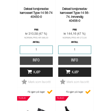
Deksel torsjonsstav
Deksel torsjonsstav
karrosseri Type-14 56-74
karrosseri Type-14 56-
40450-0
74. Innvendig
40456-0
PRIS
PRIS
kr 310,58 (47 %)
kr 144,16 (47 %)
NORMALPRIS: KR 586,00
NORMALPRIS: KR 272,00
ANTALL
ANTALL
INFO
INFO
KJØP
KJØP
Merk som favoritt
Merk som favoritt
Få igjen på lager
Få igjen på lager
TILBUD
TILBUD