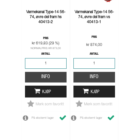
Varmekanal Type-14 56-
Varmekanal Type-14 56-
74, øvre del fram hs
74, øvre del fram vs
40413-2
40413-1
PRIS
PRIS
kr 619,83 (29 %)
kr 874,00
NORMALPRIS: KR 873,00
ANTALL
ANTALL
INFO
INFO
KJØP
KJØP
Merk som favoritt
Merk som favoritt
På eksternt lager
På eksternt lager