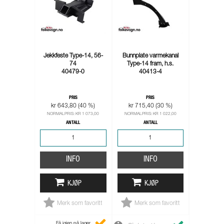
Jekkfeste Type-14, 56-
Bunnplate varmekanal
74
Type-14 fram, h.s.
40479-0
40413-4
PRIS
PRIS
kr 643,80 (40 %)
kr 715,40 (30 %)
NORMALPRIS: KR 1 073,00
NORMALPRIS: KR 1 022,00
ANTALL
ANTALL
INFO
INFO
KJØP
KJØP
Merk som favoritt
Merk som favoritt
Få igjen på lager