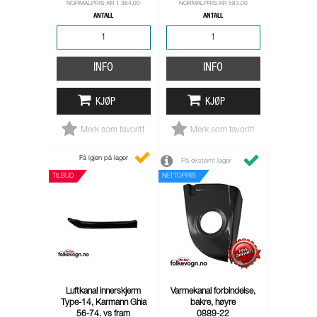
NORMALPRIS: KR 1 364,00
NORMALPRIS: KR 583,00
ANTALL
ANTALL
INFO
INFO
KJØP
KJØP
Merk som favoritt
Merk som favoritt
Få igjen på lager
På eksternt lager
TILBUD
NETTOPRIS
Luftkanal innerskjerm
Varmekanal forbindelse,
Type-14, Karmann Ghia
bakre, høyre
56-74. vs fram
0889-22