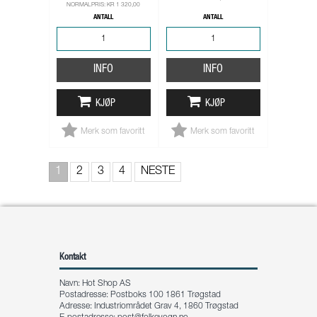
NORMALPRIS: KR 1 320,00
ANTALL
ANTALL
INFO
INFO
KJØP
KJØP
Merk som favoritt
Merk som favoritt
1
2
3
4
NESTE
Kontakt
Navn: Hot Shop AS
Postadresse: Postboks 100 1861 Trøgstad
Adresse: Industriområdet Grav 4, 1860 Trøgstad