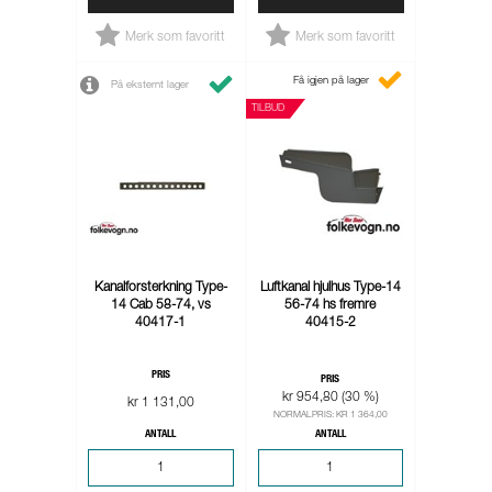
Merk som favoritt
Merk som favoritt
Få igjen på lager
På eksternt lager
TILBUD
Kanalforsterkning Type-
Luftkanal hjulhus Type-14
14 Cab 58-74, vs
56-74 hs fremre
40417-1
40415-2
PRIS
PRIS
kr 954,80 (30 %)
kr 1 131,00
NORMALPRIS: KR 1 364,00
ANTALL
ANTALL