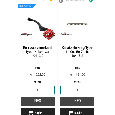
På eksternt lager
NETTOPRIS
Bunnplate varmekanal
Kanalforsterkning Type-
Type-14 fram, v.s.
14 Cab 58-74, hs
40413-3
40417-2
PRIS
PRIS
kr 1 022,00
kr 1 131,00
ANTALL
ANTALL
INFO
INFO
KJØP
KJØP