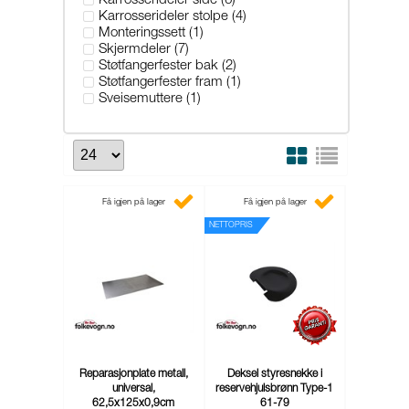
Karrosserideler side (6)
Karrosserideler stolpe (4)
Monteringssett (1)
Skjermdeler (7)
Støtfangerfester bak (2)
Støtfangerfester fram (1)
Sveisemuttere (1)
Få igjen på lager
Få igjen på lager
NETTOPRIS
Reparasjonplate metall,
Deksel styresnekke i
universal,
reservehjulsbrønn Type-1
62,5x125x0,9cm
61-79