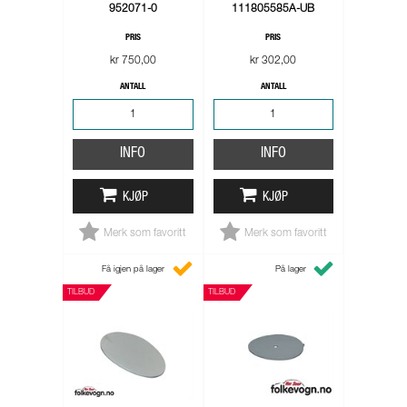
952071-0
111805585A-UB
PRIS
PRIS
kr 750,00
kr 302,00
ANTALL
ANTALL
INFO
INFO
KJØP
KJØP
Merk som favoritt
Merk som favoritt
Få igjen på lager
På lager
TILBUD
TILBUD