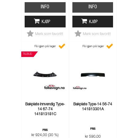
INFO
INFO
KJØP
KJØP
Merk som favoritt
Merk som favoritt
Få igjen på lager
Få igjen på lager
TILBUD
Bakplate innvendig Type-
Bakplate Type-14 56-74
14 67-74
141813301A
141813181C
PRIS
PRIS
kr 924,00 (30 %)
kr 590,00