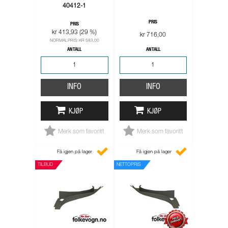
40412-1
PRIS
PRIS
kr 413,93 (29 %)
kr 716,00
NORMALPRIS: KR 583,00
ANTALL
ANTALL
INFO
INFO
KJØP
KJØP
Merk som favoritt
Merk som favoritt
Få igjen på lager
Få igjen på lager
TILBUD
NETTOPRIS