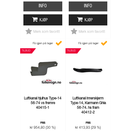
INFO
INFO
KJØP
KJØP
Merk som favoritt
Merk som favoritt
Få igjen på lager
Få igjen på lager
TILBUD
TILBUD
Luftkanal hjulhus Type-14
Luftkanal innerskjerm
56-74 vs fremre
Type-14, Karmann Ghia
40415-1
56-74. hs fram
40412-2
PRIS
PRIS
kr 954,80 (30 %)
kr 413,93 (29 %)