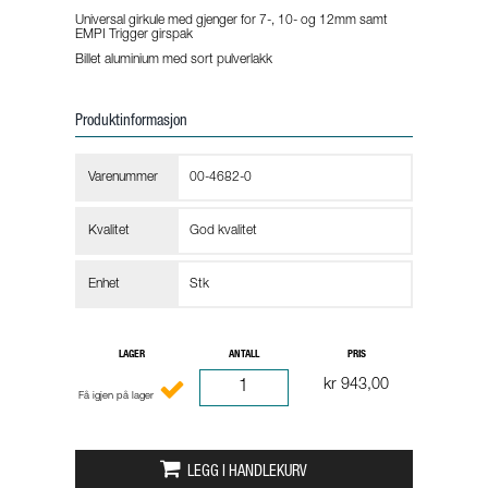
Universal girkule med gjenger for 7-, 10- og 12mm samt
EMPI Trigger girspak
Billet aluminium med sort pulverlakk
Produktinformasjon
Varenummer
00-4682-0
Kvalitet
God kvalitet
Enhet
Stk
LAGER
ANTALL
PRIS
kr 943,00
Få igjen på lager
LEGG I HANDLEKURV