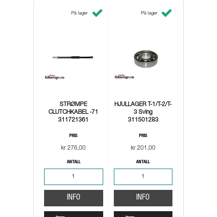
På lager
På lager
STRØMPE
HJULLAGER T-1/T-2/T-
CLUTCHKABEL -71
3 Sving
311721361
311501283
PRIS
PRIS
kr 276,00
kr 201,00
ANTALL
ANTALL
INFO
INFO