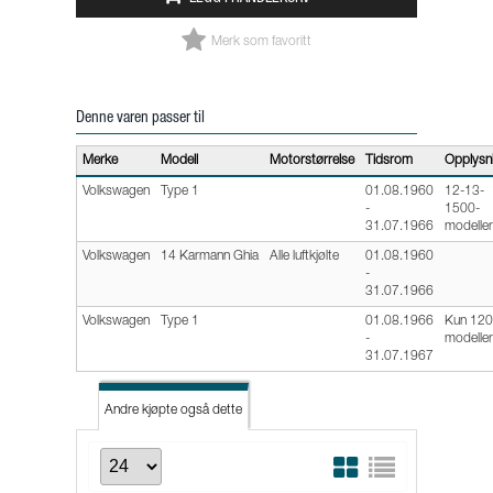
Merk som favoritt
Denne varen passer til
Merke
Modell
Motorstørrelse
Tidsrom
Opplysn
Volkswagen
Type 1
01.08.1960
12-13-
-
1500-
31.07.1966
modeller
Volkswagen
14 Karmann Ghia
Alle luftkjølte
01.08.1960
-
31.07.1966
Volkswagen
Type 1
01.08.1966
Kun 120
-
modeller
31.07.1967
Andre kjøpte også dette
Andre kjøpte også dette