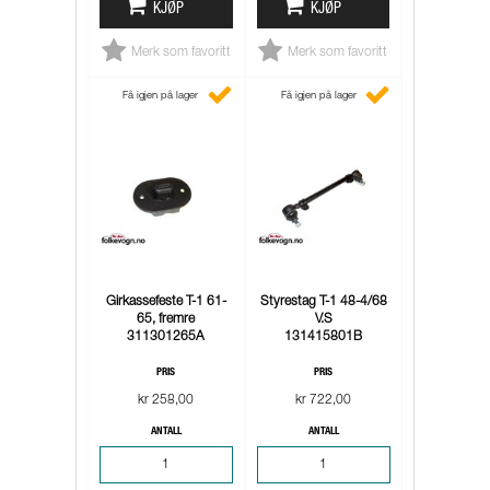
KJØP
KJØP
Merk som favoritt
Merk som favoritt
Få igjen på lager
Få igjen på lager
Girkassefeste T-1 61-
Styrestag T-1 48-4/68
65, fremre
V.S
311301265A
131415801B
PRIS
PRIS
kr 258,00
kr 722,00
ANTALL
ANTALL