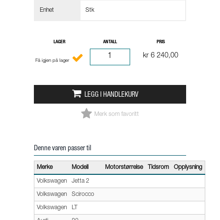
Enhet
Stk
LAGER
ANTALL
PRIS
kr 6 240,00
Få igjen på lager
LEGG I HANDLEKURV
Merk som favoritt
Denne varen passer til
Merke
Modell
Motorstørrelse
Tidsrom
Opplysning
Volkswagen
Jetta 2
Volkswagen
Scirocco
Volkswagen
LT