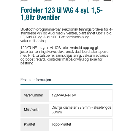
Fordeler 123 til VAG 4 syl. 1,5-
1,8ltr 8ventiler
Bluetooth-programmerbar elektronisk tenningsfordeler for 4-
sylindrede VW og Audi med 8 ventiler, blant annet Golf, Polo,
LT, Audi 80 og Audi 100. Rett fordelerlokk og
vakuumtilkobling
123/TUNE+ styres via iOS- eller Android-app og gir
justerbar tenningskurve, elektronisk dashbord, startsperre
med PIN, turtallsperre, sanntidsjustering, vakuum advance
og boost retard. Kontroller mål på drivhjul og aksel før
bestilling
Produktinformasjon
Varenummer
123-VAG-4-R-V
Drivhjul diameter 33,9mm - aksellengde
Mål / vekt
60mm
Kvalitet
Topp kvalitet