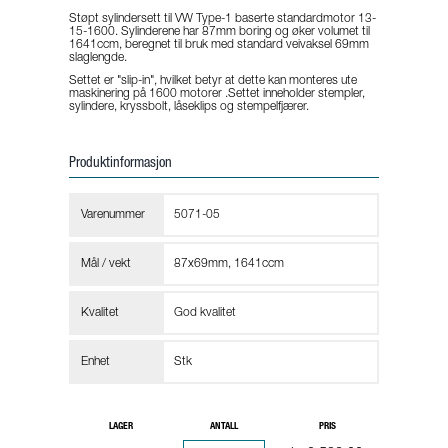
Støpt sylindersett til VW Type-1 baserte standardmotor 13-
15-1600. Sylinderene har 87mm boring og øker volumet til
1641ccm, beregnet til bruk med standard veivaksel 69mm
slaglengde.
Settet er "slip-in", hvilket betyr at dette kan monteres ute
maskinering på 1600 motorer .Settet inneholder stempler,
sylindere, kryssbolt, låseklips og stempelfjærer.
Produktinformasjon
Varenummer
5071-05
Mål / vekt
87x69mm, 1641ccm
Kvalitet
God kvalitet
Enhet
Stk
LAGER
ANTALL
PRIS