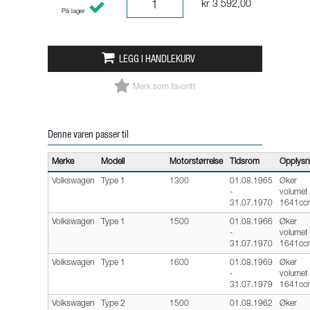
kr 3 592,00
På lager
LEGG I HANDLEKURV
Merk som favoritt
Denne varen passer til
Merke
Modell
Motorstørrelse
Tidsrom
Opplysn
Volkswagen
Type 1
1300
01.08.1965
Øker
-
volumet t
31.07.1970
1641cc
Volkswagen
Type 1
1500
01.08.1966
Øker
-
volumet t
31.07.1970
1641cc
Volkswagen
Type 1
1600
01.08.1969
Øker
-
volumet t
31.07.1979
1641cc
Volkswagen
Type 2
1500
01.08.1962
Øker