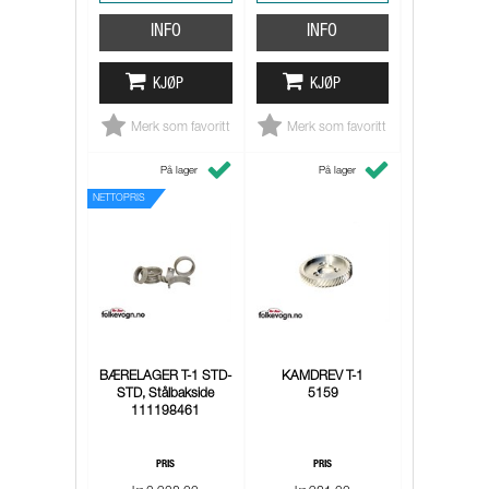
INFO
INFO
KJØP
KJØP
Merk som favoritt
Merk som favoritt
På lager
På lager
NETTOPRIS
BÆRELAGER T-1 STD-
KAMDREV T-1
STD, Stålbakside
5159
111198461
PRIS
PRIS