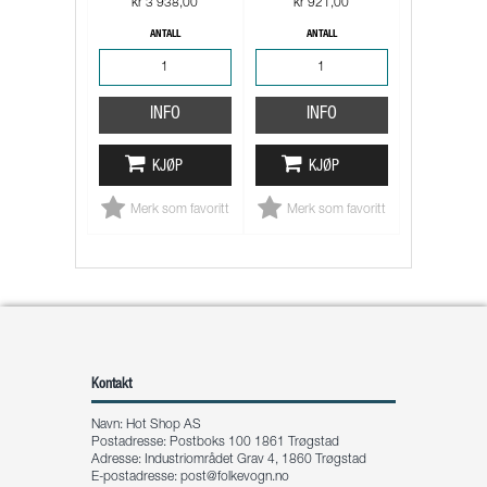
kr 3 938,00
kr 921,00
ANTALL
ANTALL
INFO
INFO
KJØP
KJØP
Merk som favoritt
Merk som favoritt
Kontakt
Navn: Hot Shop AS
Postadresse: Postboks 100 1861 Trøgstad
Adresse: Industriområdet Grav 4, 1860 Trøgstad
E-postadresse:
post@folkevogn.no