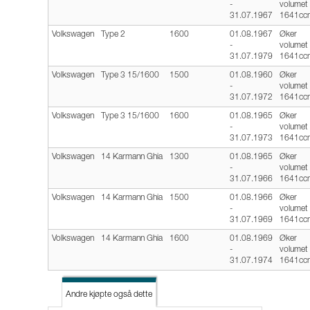
-
volumet t
31.07.1967
1641cc
Volkswagen
Type 2
1600
01.08.1967
Øker
-
volumet t
31.07.1979
1641cc
Volkswagen
Type 3 15/1600
1500
01.08.1960
Øker
-
volumet t
31.07.1972
1641cc
Volkswagen
Type 3 15/1600
1600
01.08.1965
Øker
-
volumet t
31.07.1973
1641cc
Volkswagen
14 Karmann Ghia
1300
01.08.1965
Øker
-
volumet t
31.07.1966
1641cc
Volkswagen
14 Karmann Ghia
1500
01.08.1966
Øker
-
volumet t
31.07.1969
1641cc
Volkswagen
14 Karmann Ghia
1600
01.08.1969
Øker
-
volumet t
31.07.1974
1641cc
Andre kjøpte også dette
Andre kjøpte også dette